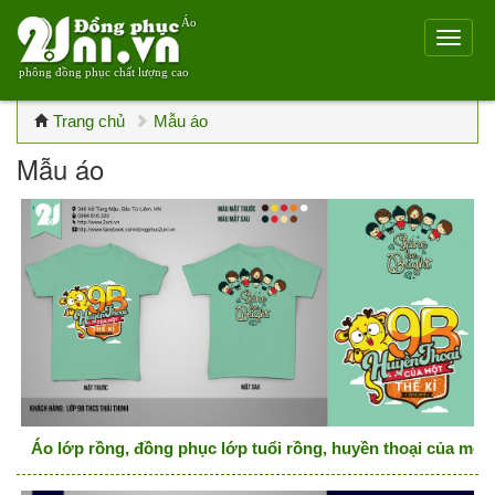
Áo
phông đồng phục chất lượng cao
Trang chủ
Mẫu áo
Mẫu áo
Áo lớp rồng, đồng phục lớp tuổi rồng, huyền thoại của một 