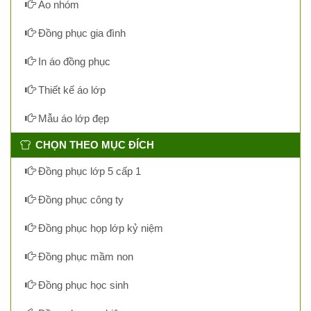
Áo nhóm
Đồng phục gia đình
In áo đồng phục
Thiết kế áo lớp
Mẫu áo lớp đẹp
CHỌN THEO MỤC ĐÍCH
Đồng phục lớp 5 cấp 1
Đồng phục công ty
Đồng phục họp lớp kỷ niệm
Đồng phục mầm non
Đồng phục học sinh