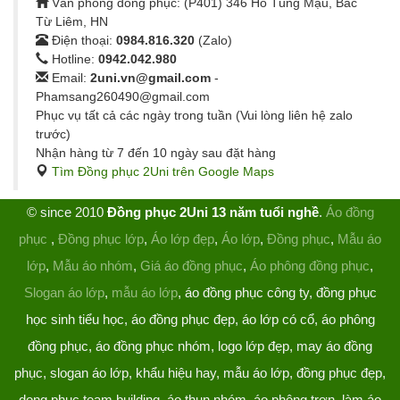
Văn phòng đồng phục: (P401) 346 Hồ Tùng Mậu, Bắc
Từ Liêm, HN
Điện thoại:
0984.816.320
(Zalo)
Hotline:
0942.042.980
Email:
2uni.vn@gmail.com
-
Phamsang260490@gmail.com
Phục vụ tất cả các ngày trong tuần (Vui lòng liên hệ zalo
trước)
Nhận hàng từ 7 đến 10 ngày sau đặt hàng
Tìm Đồng phục 2Uni trên Google Maps
© since 2010
Đồng phục 2Uni 13 năm tuổi nghề
.
Áo đồng
phục
,
Đồng phục lớp
,
Áo lớp đẹp
,
Áo lớp
,
Đồng phục
,
Mẫu áo
lớp
,
Mẫu áo nhóm
,
Giá áo đồng phục
,
Áo phông đồng phục
,
Slogan áo lớp
,
mẫu áo lớp
, áo đồng phục công ty, đồng phục
học sinh tiểu học, áo đồng phục đẹp, áo lớp có cổ, áo phông
đồng phục, áo đồng phục nhóm, logo lớp đẹp, may áo đồng
phục, slogan áo lớp, khẩu hiệu hay, mẫu áo lớp, đồng phục đẹp,
dong phuc team building, áo thun nhóm, áo phông trơn, làm áo