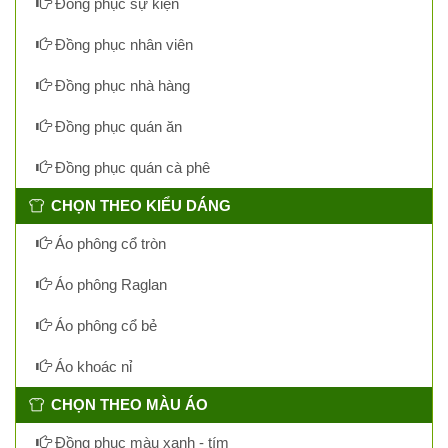
Đồng phục sự kiện
Đồng phục nhân viên
Đồng phục nhà hàng
Đồng phục quán ăn
Đồng phục quán cà phê
CHỌN THEO KIỂU DÁNG
Áo phông cổ tròn
Áo phông Raglan
Áo phông cổ bẻ
Áo khoác nỉ
CHỌN THEO MÀU ÁO
Đồng phục màu xanh - tím