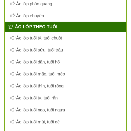
Áo lớp phản quang
Áo lớp chuyên
ÁO LỚP THEO TUỔI
Áo lớp tuổi tý, tuổi chuột
Áo lớp tuổi sửu, tuổi trâu
Áo lớp tuổi dần, tuổi hổ
Áo lớp tuổi mão, tuổi mèo
Áo lớp tuổi thìn, tuổi rồng
Áo lớp tuổi tỵ, tuổi rắn
Áo lớp tuổi ngọ, tuổi ngựa
Áo lớp tuổi mùi, tuổi dê