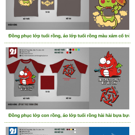
Đồng phục lớp tuổi rồng, áo lớp tuổi rồng màu xám cổ tròn
Đồng phục lớp con rồng, áo lớp tuổi rồng hài hài bựa bựa