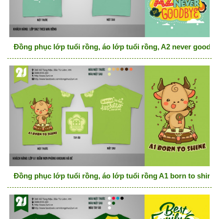
Đồng phục lớp tuổi rồng, áo lớp tuổi rồng, A2 never goodby
Đồng phục lớp tuổi rồng, áo lớp tuổi rồng A1 born to shine