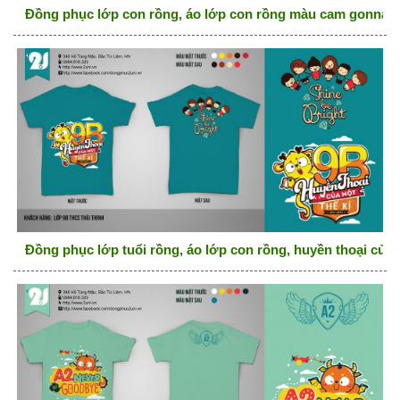
Đồng phục lớp con rồng, áo lớp con rồng màu cam gonna b
Đồng phục lớp tuổi rồng, áo lớp con rồng, huyền thoại của 