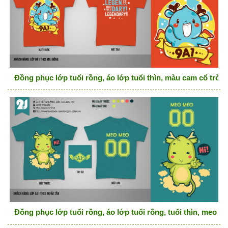
Đồng phục lớp tuổi rồng, áo lớp tuổi thìn, màu cam cổ tròn 
Đồng phục lớp tuổi rồng, áo lớp tuổi rồng, tuổi thìn, meo 