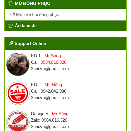
MŨ ĐỒNG PHỤC
Mũ lưỡi trai đồng phục
Áo lacoste
Support Online
KD 1 -
Mr Sáng
Call:
0984.816.320
2uni.vn@gmail.com
KD 2 -
Ms Hằng
Call: 0942.042.980
2uni.vn@gmail.com
Designer -
Mr Sáng
Zalo: 0984.816.320
2uni.vn@gmail.com