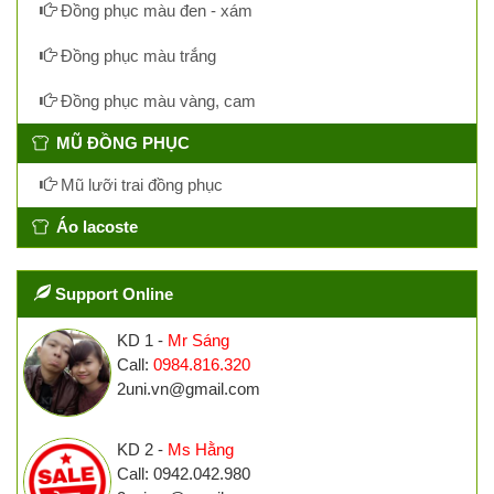
Đồng phục màu đen - xám
Đồng phục màu trắng
Đồng phục màu vàng, cam
MŨ ĐỒNG PHỤC
Mũ lưỡi trai đồng phục
Áo lacoste
Support Online
KD 1 -
Mr Sáng
Call:
0984.816.320
2uni.vn@gmail.com
KD 2 -
Ms Hằng
Call: 0942.042.980