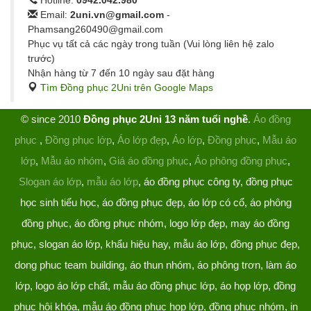
Email:
2uni.vn@gmail.com
-
Phamsang260490@gmail.com
Phục vụ tất cả các ngày trong tuần (Vui lòng liên hệ zalo
trước)
Nhận hàng từ 7 đến 10 ngày sau đặt hàng
Tìm Đồng phục 2Uni trên Google Maps
© since 2010
Đồng phục 2Uni 13 năm tuổi nghề
.
Áo đồng
phục
,
Đồng phục lớp
,
Áo lớp đẹp
,
Áo lớp
,
Đồng phục
,
Mẫu áo
lớp
,
Mẫu áo nhóm
,
Giá áo đồng phục
,
Áo phông đồng phục
,
Slogan áo lớp
,
mẫu áo lớp
, áo đồng phục công ty, đồng phục
học sinh tiểu học, áo đồng phục đẹp, áo lớp có cổ, áo phông
đồng phục, áo đồng phục nhóm, logo lớp đẹp, may áo đồng
phục, slogan áo lớp, khẩu hiệu hay, mẫu áo lớp, đồng phục đẹp,
dong phuc team building, áo thun nhóm, áo phông trơn, làm áo
lớp, logo áo lớp chất, mẫu áo đồng phục lớp, áo họp lớp, đồng
phục hội khóa, mẫu áo đồng phục họp lớp, đồng phục nhóm, in