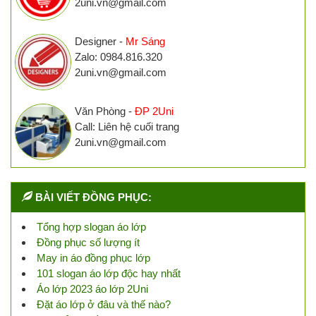
2uni.vn@gmail.com
Designer -
Mr Sáng
Zalo: 0984.816.320
2uni.vn@gmail.com
Văn Phòng -
ĐP 2Uni
Call: Liên hệ cuối trang
2uni.vn@gmail.com
BÀI VIẾT ĐỒNG PHỤC:
Tổng hợp slogan áo lớp
Đồng phục số lượng ít
May in áo đồng phục lớp
101 slogan áo lớp độc hay nhất
Áo lớp 2023 áo lớp 2Uni
Đặt áo lớp ở đâu và thế nào?