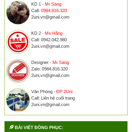
KD 1 -
Mr Sáng
Call:
0984.816.320
2uni.vn@gmail.com
KD 2 -
Ms Hằng
Call: 0942.042.980
2uni.vn@gmail.com
Designer -
Mr Sáng
Zalo: 0984.816.320
2uni.vn@gmail.com
Văn Phòng -
ĐP 2Uni
Call: Liên hệ cuối trang
2uni.vn@gmail.com
BÀI VIẾT ĐỒNG PHỤC: