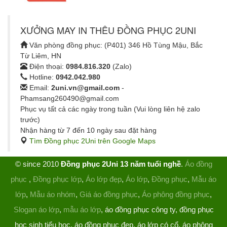
XƯỞNG MAY IN THÊU ĐỒNG PHỤC 2UNI
Văn phòng đồng phục: (P401) 346 Hồ Tùng Mậu, Bắc
Từ Liêm, HN
Điện thoại:
0984.816.320
(Zalo)
Hotline:
0942.042.980
Email:
2uni.vn@gmail.com
-
Phamsang260490@gmail.com
Phục vụ tất cả các ngày trong tuần (Vui lòng liên hệ zalo
trước)
Nhận hàng từ 7 đến 10 ngày sau đặt hàng
Tìm Đồng phục 2Uni trên Google Maps
© since 2010
Đồng phục 2Uni 13 năm tuổi nghề
.
Áo đồng
phục
,
Đồng phục lớp
,
Áo lớp đẹp
,
Áo lớp
,
Đồng phục
,
Mẫu áo
lớp
,
Mẫu áo nhóm
,
Giá áo đồng phục
,
Áo phông đồng phục
,
Slogan áo lớp
,
mẫu áo lớp
, áo đồng phục công ty, đồng phục
học sinh tiểu học, áo đồng phục đẹp, áo lớp có cổ, áo phông