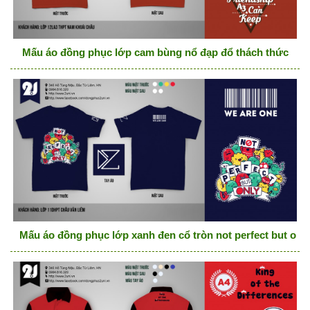
Mấu áo đồng phục lớp cam bùng nổ đạp đổ thách thức
Mấu áo đồng phục lớp xanh đen cổ tròn not perfect but onl