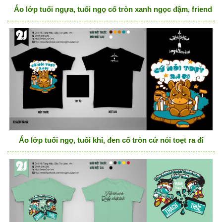
Áo lớp tuổi ngựa, tuổi ngọ cổ tròn xanh ngọc đậm, friends
Áo lớp tuổi ngọ, tuổi khỉ, đen cổ tròn cứ nói toẹt ra đi