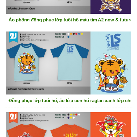
Áo phông đồng phục lớp tuổi hổ màu tím A2 now & future
Đồng phục lớp tuổi hổ, áo lớp con hổ raglan xanh lớp chu