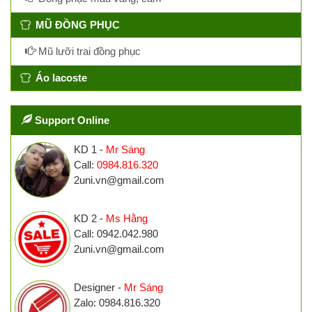
MŨ ĐỒNG PHỤC
Mũ lưỡi trai đồng phục
Áo lacoste
Support Online
KD 1 -
Mr Sáng
Call:
0984.816.320
2uni.vn@gmail.com
KD 2 -
Ms Hằng
Call: 0942.042.980
2uni.vn@gmail.com
Designer -
Mr Sáng
Zalo: 0984.816.320