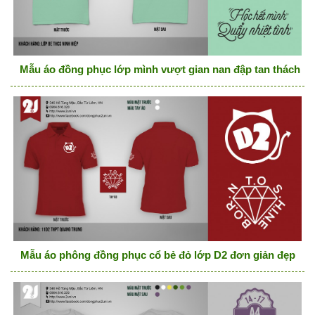
Mẫu áo đồng phục lớp mình vượt gian nan đập tan thách thứ
Mẫu áo phông đồng phục cổ bẻ đỏ lớp D2 đơn giản đẹp