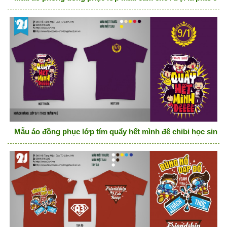
Mẫu áo đồng phục lớp tím quẩy hết mình đê chibi học sinh