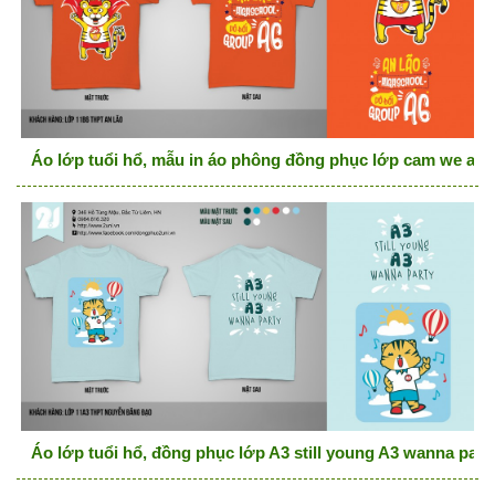
Áo lớp tuổi hổ, mẫu in áo phông đồng phục lớp cam we are 
Áo lớp tuổi hổ, đồng phục lớp A3 still young A3 wanna part