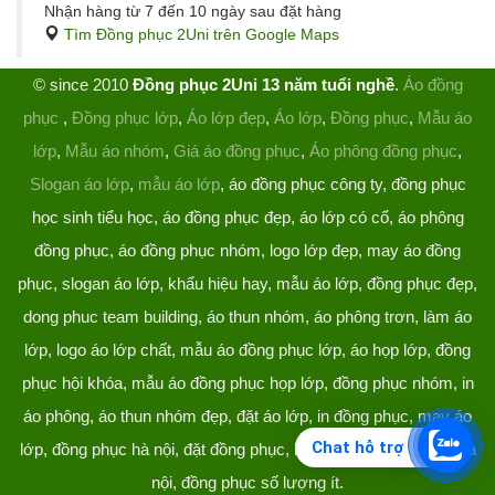
Nhận hàng từ 7 đến 10 ngày sau đặt hàng
Tìm Đồng phục 2Uni trên Google Maps
© since 2010
Đồng phục 2Uni 13 năm tuổi nghề
.
Áo đồng
phục
,
Đồng phục lớp
,
Áo lớp đẹp
,
Áo lớp
,
Đồng phục
,
Mẫu áo
lớp
,
Mẫu áo nhóm
,
Giá áo đồng phục
,
Áo phông đồng phục
,
Slogan áo lớp
,
mẫu áo lớp
, áo đồng phục công ty, đồng phục
học sinh tiểu học, áo đồng phục đẹp, áo lớp có cổ, áo phông
đồng phục, áo đồng phục nhóm, logo lớp đẹp, may áo đồng
phục, slogan áo lớp, khẩu hiệu hay, mẫu áo lớp, đồng phục đẹp,
dong phuc team building, áo thun nhóm, áo phông trơn, làm áo
lớp, logo áo lớp chất, mẫu áo đồng phục lớp, áo họp lớp, đồng
phục hội khóa, mẫu áo đồng phục họp lớp, đồng phục nhóm, in
áo phông, áo thun nhóm đẹp, đặt áo lớp, in đồng phục, may áo
Chat hỗ trợ
lớp, đồng phục hà nội, đặt đồng phục, làm đồng phục, áo lớp hà
nội, đồng phục số lượng ít.