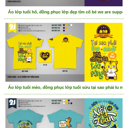
Áo lớp tuổi hổ, đồng phục lớp đẹp tím cổ bẻ we are supper
Áo lớp tuổi mèo, đồng phục lớp tuổi sửu tại sao phải lu mờ