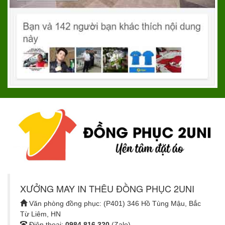
XƯỞNG MAY IN THÊU ĐỒNG PHỤC 2UNI
Văn phòng đồng phục: (P401) 346 Hồ Tùng Mậu, Bắc
Từ Liêm, HN
Điện thoại:
0984.816.320
(Zalo)