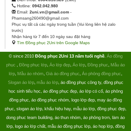
Hotline:
0942.042.980
Email:
2uni.vn@gmail.com
-
Phamsang260490@gmail.com
Phục vụ tất cả các ngày trong tuần (Vui lòng liên hệ zalo
trước)
Nhận hàng từ 7 đến 10 ngày sau đặt hàng
Tìm Đồng phục 2Uni trên Google Maps
© since 2010
Đồng phục 2Uni 13 năm tuổi nghề
.
Áo đồng
phục
,
Đồng phục lớp
,
Áo lớp đẹp
,
Áo lớp
,
Đồng phục
,
Mẫu áo
lớp
,
Mẫu áo nhóm
,
Giá áo đồng phục
,
Áo phông đồng phục
,
Slogan áo lớp
,
mẫu áo lớp
, áo đồng phục công ty, đồng phục
học sinh tiểu học, áo đồng phục đẹp, áo lớp có cổ, áo phông
đồng phục, áo đồng phục nhóm, logo lớp đẹp, may áo đồng
phục, slogan áo lớp, khẩu hiệu hay, mẫu áo lớp, đồng phục đẹp,
dong phuc team building, áo thun nhóm, áo phông trơn, làm áo
lớp, logo áo lớp chất, mẫu áo đồng phục lớp, áo họp lớp, đồng