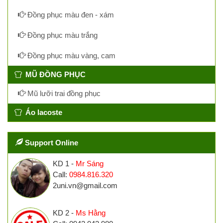
Đồng phục màu đen - xám
Đồng phục màu trắng
Đồng phục màu vàng, cam
MŨ ĐỒNG PHỤC
Mũ lưỡi trai đồng phục
Áo lacoste
Support Online
KD 1 -
Mr Sáng
Call:
0984.816.320
2uni.vn@gmail.com
KD 2 -
Ms Hằng