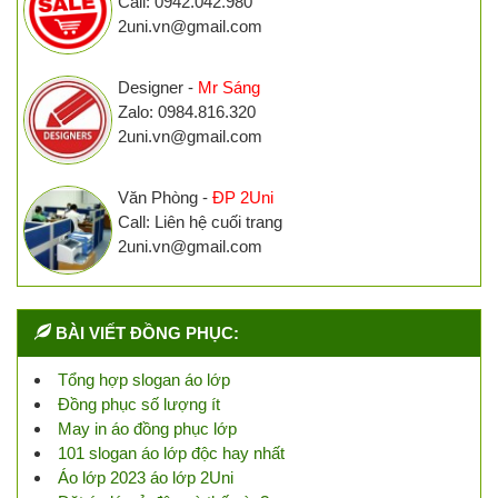
Call: 0942.042.980
2uni.vn@gmail.com
Designer -
Mr Sáng
Zalo: 0984.816.320
2uni.vn@gmail.com
Văn Phòng -
ĐP 2Uni
Call: Liên hệ cuối trang
2uni.vn@gmail.com
BÀI VIẾT ĐỒNG PHỤC:
Tổng hợp slogan áo lớp
Đồng phục số lượng ít
May in áo đồng phục lớp
101 slogan áo lớp độc hay nhất
Áo lớp 2023 áo lớp 2Uni