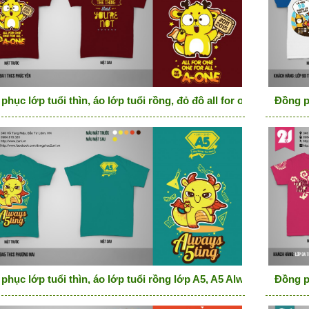
hục lớp tuổi thìn, áo lớp tuổi rồng, đỏ đô all for one, one for all
Đồng p
phục lớp tuổi thìn, áo lớp tuổi rồng lớp A5, A5 Alway Sting
Đồng ph