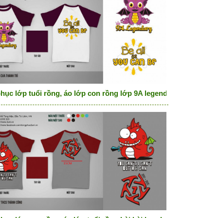
ke a diamon
hục lớp tuổi rồng, áo lớp con rồng lớp 9A legendary