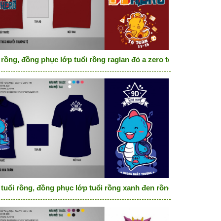
nd born to shine
 rồng, đồng phục lớp tuổi rồng raglan đỏ a zero to hero
 tuổi rồng, đồng phục lớp tuổi rồng xanh đen rồng cute học sin