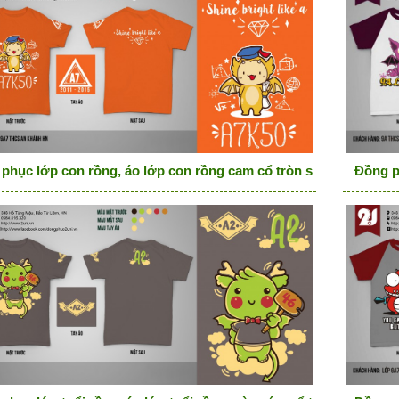
phục lớp con rồng, áo lớp con rồng cam cổ tròn shine bright li
Đồng p