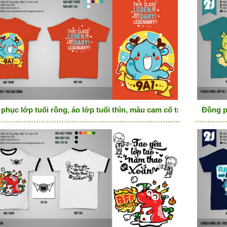
phục lớp tuổi rồng, áo lớp tuổi thìn, màu cam cổ tròn rồng chibi
Đồng p