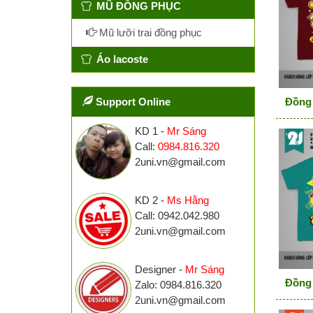
MŨ ĐỒNG PHỤC
Mũ lưỡi trai đồng phục
Áo lacoste
Đồng p
Support Online
KD 1 -
Mr Sáng
Call:
0984.816.320
2uni.vn@gmail.com
KD 2 -
Ms Hằng
Call: 0942.042.980
2uni.vn@gmail.com
Designer -
Mr Sáng
Đồng 
Zalo: 0984.816.320
2uni.vn@gmail.com