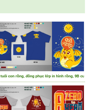
ut only
 tuổi con rồng, đồng phục lớp in hình rồng, 9B cưỡi rồng bay th