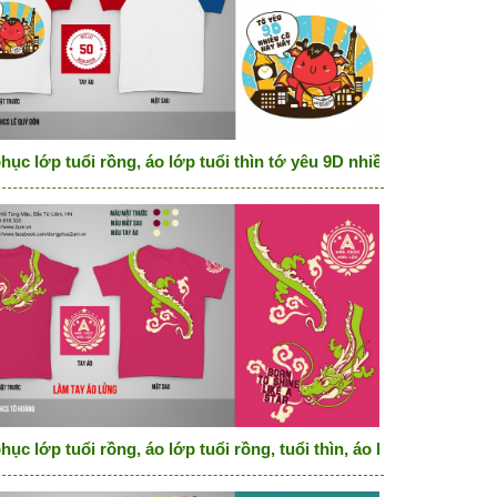
hục lớp tuổi rồng, áo lớp tuổi thìn tớ yêu 9D nhiều cỡ này này
ục lớp tuổi rồng, áo lớp tuổi rồng, tuổi thìn, áo lớp cổ tròn hồ