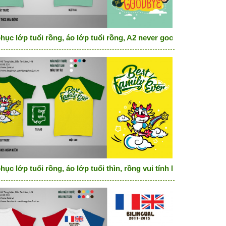
ỷ
hục lớp tuổi rồng, áo lớp tuổi rồng, A2 never goodbye rồng tinh
òn
ục lớp tuổi rồng, áo lớp tuổi thìn, rồng vui tính Best family eve