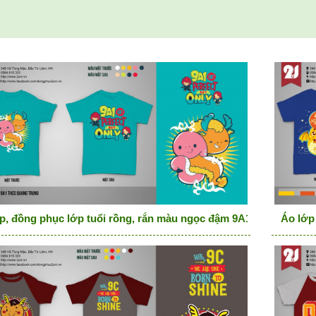
p, đồng phục lớp tuổi rồng, rắn màu ngọc đậm 9A1 not perfect b
Áo lớp