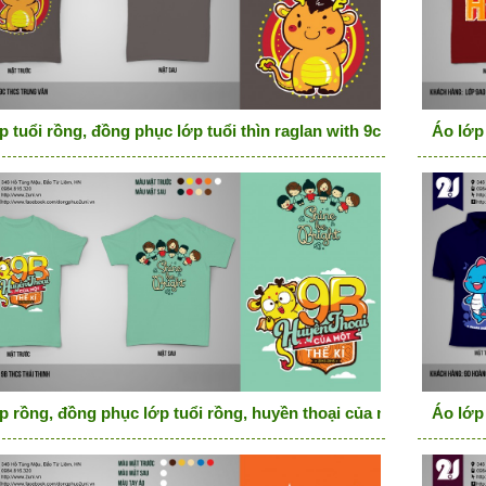
p tuổi rồng, đồng phục lớp tuổi thìn raglan with 9c we are one a
Áo lớp
p rồng, đồng phục lớp tuổi rồng, huyền thoại của một thế kỷ
Áo lớp