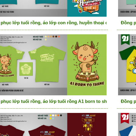
phục lớp tuổi rồng, áo lớp con rồng, huyền thoại của một thế k
Đồng p
phục lớp tuổi rồng, áo lớp tuổi rồng A1 born to shine cốm cổ tr
Đồng ph