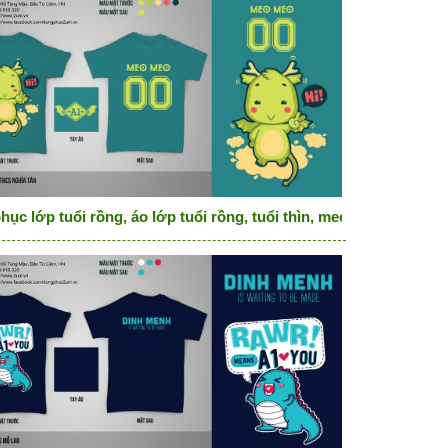
hục lớp tuổi rồng, áo lớp tuổi rồng, tuổi thìn, meo meo ngọc đ