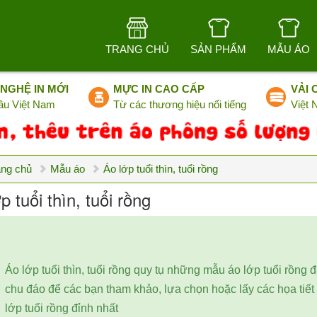
TRANG CHỦ
SẢN PHẨM
MẪU ÁO
NGHỆ IN MỚI
MỰC IN CAO CẤP
VẢI 
ầu Việt Nam
Từ các thương hiệu nổi tiếng
Việt
ang chủ
Mẫu áo
Áo lớp tuổi thìn, tuổi rồng
p tuổi thìn, tuổi rồng
Áo lớp tuổi thìn, tuổi rồng quy tụ những mẫu áo lớp tuổi rồng đ
chu đáo để các bạn tham khảo, lựa chọn hoặc lấy các họa tiết
lớp tuổi rồng đỉnh nhất