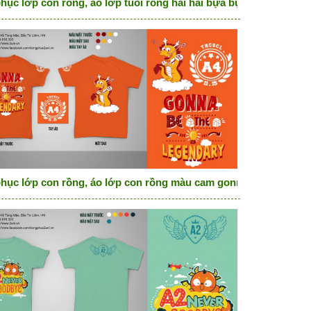
 A2
hục lớp con rồng, áo lớp tuổi rồng hài hài bựa bựa
ệ
hục lớp con rồng, áo lớp con rồng màu cam gonna be the legen