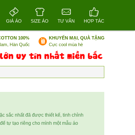
GIÁ ÁO
SIZE ÁO
TƯ VẤN
HỢP TÁC
COTTON 100%
KHUYẾN MẠI, QUÀ TẶNG
 Nam, Hàn Quốc
Cực cool mùa hè
ặc sắc nhất đã được thiết kế, tinh chỉnh
 để tự tạo riêng cho mình một mẫu áo