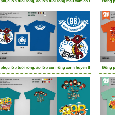
phục lớp tuổi rồng, áo lớp tuổi rồng màu xám cổ tròn rồng cute
Đồng p
phục lớp tuổi rồng, áo lớp con rồng xanh huyền thoại một thế h
Đồng p