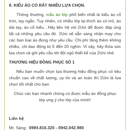
8. KIỂU ÁO CÓ RẤT NHIỀU LỰA CHỌN.
Thông thường,
mẫu áo lớp
phổ biến nhất là kiểu áo cổ
tròn, tay ngắn. Tuy nhiên, có nhiều lớp lại thích áo có mũ, áo
dài tay, áo cổ kiểu…Hãy liên hệ với 2Uni để được đáp ứng
tất cả những yêu cầu đó. 2Uni sẽ sẵn sàng nhận may cho
các bạn loại áo đúng như yêu cầu. Chi phí tăng thêm không
nhiều, chỉ dao động từ 5 đến 20 nghìn. Vì vậy, hãy thỏa sức
lựa chọn và gởi yêu cầu tới đội ngũ thiết kế của 2Uni nhé.
THƯƠNG HIỆU ĐỒNG PHỤC SỐ 1
Nếu bạn muốn chọn lựa thương hiệu đồng phục có tiêu
chuẩn cao về chất lượng, uy tín và an toàn thì 2Uni là lựa
chọn tốt nhất cho bạn.
Chúc các bạn nhanh chóng có được mẫu áo đồng phục
lớp ưng ý cho lớp của mình!
Liên hệ
Mr. Sáng:
0984.816.320 -
0942.042.980