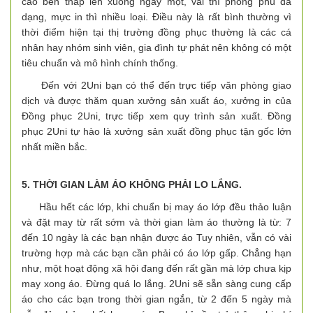
cao bên thấp lên xuống ngày một, vải thì phong phú đa
dạng, mực in thì nhiều loại. Điều này là rất bình thường vì
thời điểm hiện tại thị trường đồng phục thường là các cá
nhân hay nhóm sinh viên, gia đình tự phát nên không có một
tiêu chuẩn và mô hình chính thống.
Đến với 2Uni bạn có thể đến trực tiếp văn phòng giao
dịch và được thăm quan xưởng sản xuất áo, xưởng in của
Đồng phục 2Uni, trực tiếp xem quy trình sản xuất. Đồng
phục 2Uni tự hào là xưởng sản xuất đồng phục tận gốc lớn
nhất miền bắc.
5. THỜI GIAN LÀM ÁO KHÔNG PHẢI LO LẮNG.
Hầu hết các lớp, khi chuẩn bị may áo lớp đều thảo luận
và đặt may từ rất sớm và thời gian làm áo thường là từ: 7
đến 10 ngày là các bạn nhận được áo Tuy nhiên, vẫn có vài
trường hợp mà các bạn cần phải có áo lớp gấp. Chẳng hạn
như, một hoạt động xã hội đang đến rất gần mà lớp chưa kịp
may xong áo. Đừng quá lo lắng. 2Uni sẽ sẵn sàng cung cấp
áo cho các bạn trong thời gian ngắn, từ 2 đến 5 ngày mà