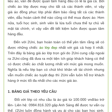
liệu áo, vấn đề được quan tâm hàng đầu có lẽ là giá cả. Bởi
chiếc áo lớp được may cho tất cả các thành viên, vì vậy
giá áo đồng phục lớp phải đảm bảo rằng tất cả các thành
viên, dẫu hoàn cảnh thế nào cũng có thể mua được áo. Hơn
nữa, tuổi học sinh, sinh viên là lứa tuổi chưa thể tự chủ về
mặt tài chính, vì vậy vấn đề tiết kiệm luôn được quan tâm
hàng đầu.
Đến với 2Uni, bạn hoàn toàn có thể yên tâm rằng sẽ có
được những chiếc
áo lớp đẹp
nhất với giá cả hợp lí nhất.
Trên đây là bảng giá áo lớp trọn gói do 2Uni cung cấp ngoài
ra 2Uni cũng đã đưa ra một tiện ích giúp khách hàng có thể
có được chiếc áo chất lượng nhất với mức giá mong muốn.
Nghĩa là nếu lớp bạn có chút khó khăn về tài chính nhưng
vẫn muốn chiếc áo tuyệt đẹp thì 2Uni vẫn luôn hỗ trợ khách
hàng ở mức tối đa nhất cho các mức giá áo.
1. BẢNG GIÁ THEO YÊU CẦU
Đối với lớp có nhu cầu là áo giá từ 100.000 vnđ/áo trở
lên- Liên hệ: 0984.816.320 gặp Anh Sáng để được tư vấn cụ
thể. (2Uni luôn đồng hành và ưu ái cho các bạn học sinh.