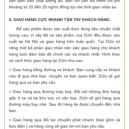
vẫn đảm bảo chất lượng áo. Bạn chỉ cần trả thêm chi phí
khoảng từ 10 đến 20 nghìn đồng tùy vào thời gian nhận áo.
6. GIAO HÀNG CỰC NHANH TẬN TAY KHÁCH HÀNG.
Để sản phẩm được sản xuất theo đúng tiêu chuẩn chất
lượng cao, vì vậy tất cả sản phẩm của 2Uni đều được sản
xuất tại Hà Nội và giao hàng trên toàn quốc. Tại 2Uni có
riêng một bộ phận giao nhận nên việc giao hàng cho khách
hàng luôn đảm bảo độ chính xác và nhanh nhất. Hình thức
và cách thức giao hàng tại 2Uni như sau:
+ Giao hàng bằng đường xe khách: Bạn cung cấp xe khách
nào đi qua nhà bạn, chuyến xe bạn quen biết. 2Uni sẽ gửi
hàng qua xe bạn yêu cầu.
+ Giao hàng qua đường máy bay: Đối với những đơn hàng
gấp ở xa và tại khu vực có sân bay. 2Uni sẽ gửi hàng qua
đường máy bay nhé. Sau đó hàng lại được chuyển đến nhà
bạn.
+ Giao hàng qua đối tác chuyển phát nhanh (bao gồm cả
bưu điện ) và hàng cũng sẽ giao tới nơi bạn yêu cầu.