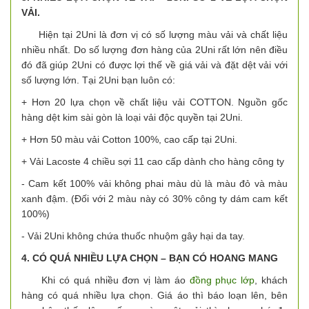
VẢI.
Hiện tại 2Uni là đơn vị có số lượng màu vải và chất liệu
nhiều nhất. Do số lượng đơn hàng của 2Uni rất lớn nên điều
đó đã giúp 2Uni có được lợi thế về giá vải và đặt dệt vải với
số lượng lớn. Tại 2Uni bạn luôn có:
+ Hơn 20 lựa chọn về chất liệu vải COTTON. Nguồn gốc
hàng dệt kim sài gòn là loại vải độc quyền tại 2Uni.
+ Hơn 50 màu vải Cotton 100%, cao cấp tại 2Uni.
+ Vải Lacoste 4 chiều sợi 11 cao cấp dành cho hàng công ty
- Cam kết 100% vải không phai màu dù là màu đỏ và màu
xanh đậm. (Đối với 2 màu này có 30% công ty dám cam kết
100%)
- Vải 2Uni không chứa thuốc nhuộm gây hại da tay.
4. CÓ QUÁ NHIỀU LỰA CHỌN – BẠN CÓ HOANG MANG
Khi có quá nhiều đơn vị làm áo
đồng phục lớp
, khách
hàng có quá nhiều lựa chọn. Giá áo thì báo loạn lên, bên