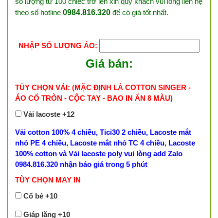
số lượng từ 100 chiếc trở lên xin quý khách vui lòng liên hệ
theo số hotline
0984.816.320
để có giá tốt nhất.
NHẬP SỐ LƯỢNG ÁO:
Giá bán:
TÙY CHỌN VẢI: (MẶC ĐỊNH LÀ COTTON SINGER -
ÁO CỔ TRÒN - CỘC TAY - BAO IN ẤN 8 MÀU)
Vải lacoste +12
Vải cotton 100% 4 chiều, Tici30 2 chiều, Lacoste mắt
nhỏ PE 4 chiều, Lacoste mắt nhỏ TC 4 chiều, Lacoste
100% cotton và Vải lacoste poly vui lòng add Zalo
0984.816.320 nhận báo giá trong 5 phút
TÙY CHỌN MAY IN
Cổ bẻ +10
Giáp lăng +10