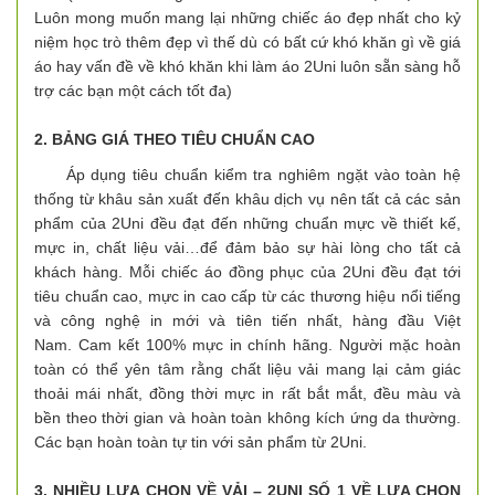
Luôn mong muốn mang lại những chiếc áo đẹp nhất cho kỷ
niệm học trò thêm đẹp vì thế dù có bất cứ khó khăn gì về giá
áo hay vấn đề về khó khăn khi làm áo 2Uni luôn sẵn sàng hỗ
trợ các bạn một cách tốt đa)
2. BẢNG GIÁ THEO TIÊU CHUẨN CAO
Áp dụng tiêu chuẩn kiểm tra nghiêm ngặt vào toàn hệ
thống từ khâu sản xuất đến khâu dịch vụ nên tất cả các sản
phẩm của 2Uni đều đạt đến những chuẩn mực về thiết kế,
mực in, chất liệu vải…để đảm bảo sự hài lòng cho tất cả
khách hàng. Mỗi chiếc áo đồng phục của 2Uni đều đạt tới
tiêu chuẩn cao, mực in cao cấp từ các thương hiệu nổi tiếng
và công nghệ in mới và tiên tiến nhất, hàng đầu Việt
Nam. Cam kết 100% mực in chính hãng. Người mặc hoàn
toàn có thể yên tâm rằng chất liệu vải mang lại cảm giác
thoải mái nhất, đồng thời mực in rất bắt mắt, đều màu và
bền theo thời gian và hoàn toàn không kích ứng da thường.
Các bạn hoàn toàn tự tin với sản phẩm từ 2Uni.
3. NHIỀU LỰA CHỌN VỀ VẢI – 2UNI SỐ 1 VỀ LỰA CHỌN