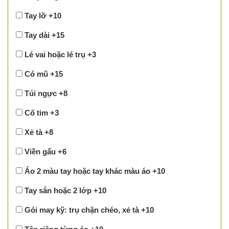
Tay lỡ +10
Tay dài +15
Lé vai hoặc lé trụ +3
Có mũ +15
Túi ngực +8
Cổ tim +3
Xẻ tà +8
Viền gấu +6
Áo 2 màu tay hoặc tay khác màu áo +10
Tay sắn hoặc 2 lớp +10
Gói may kỹ: trụ chặn chéo, xẻ tà +10