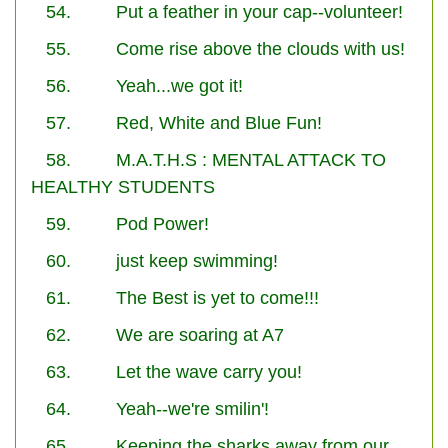
54. Put a feather in your cap--volunteer!
55. Come rise above the clouds with us!
56. Yeah...we got it!
57. Red, White and Blue Fun!
58. M.A.T.H.S : MENTAL ATTACK TO
HEALTHY STUDENTS
59. Pod Power!
60. just keep swimming!
61. The Best is yet to come!!!
62. We are soaring at A7
63. Let the wave carry you!
64. Yeah--we're smilin'!
65. Keeping the sharks away from our