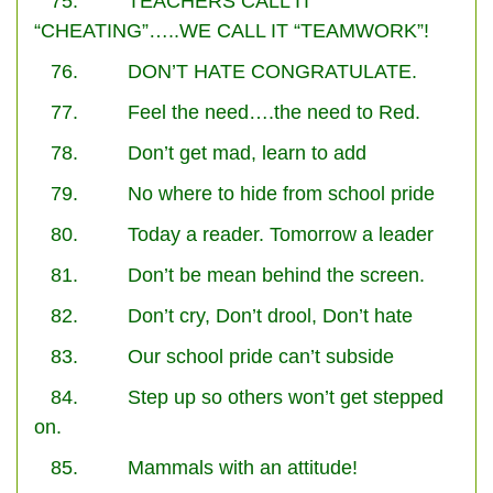
75. TEACHERS CALL IT
“CHEATING”…..WE CALL IT “TEAMWORK”!
76. DON’T HATE CONGRATULATE.
77. Feel the need….the need to Red.
78. Don’t get mad, learn to add
79. No where to hide from school pride
80. Today a reader. Tomorrow a leader
81. Don’t be mean behind the screen.
82. Don’t cry, Don’t drool, Don’t hate
83. Our school pride can’t subside
84. Step up so others won’t get stepped
on.
85. Mammals with an attitude!