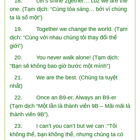
18. Let’s shine 2gether… cuz we are the
one. (Tạm dịch: “Cùng tỏa sáng… bởi vì chúng
ta là số một”)
19. Together we change the world. (Tạm
dịch: “Cùng với nhau chúng tôi thay đổi thế
giới”)
20. You never walk alone! (Tạm dịch:
“Bạn sẽ không bao giờ bước một mình”)
21. We are the best. (Chúng ta tuyệt
nhất)
22. Once an B9-er, Always an B9-er
(Tạm dịch “Một lần là thành viên 9B – Mãi mãi là
thành viên 9B”).
23. I can’t you can’t but we can :“Tôi
không thể, bạn không thể, nhưng chúng ta có