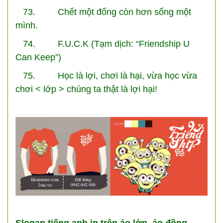
73. Chết một đống còn hơn sống một
mình.
74. F.U.C.K (Tạm dịch: “Friendship U
Can Keep”)
75. Học là lợi, chơi là hại, vừa học vừa
chơi < lớp > chúng ta thật là lợi hại!
Slogan tiếng anh in trên áo lớp, áo đồng