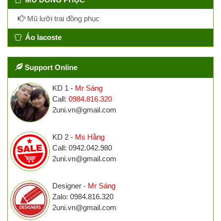
Mũ lưỡi trai đồng phục
Áo lacoste
Support Online
KD 1 -
Mr Sáng
Call:
0984.816.320
2uni.vn@gmail.com
KD 2 -
Ms Hằng
Call: 0942.042.980
2uni.vn@gmail.com
Designer -
Mr Sáng
Zalo: 0984.816.320
2uni.vn@gmail.com