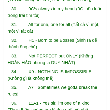
30. 9C′s always in my heart (9C luôn luôn
trong trái tim tôi)
31. All for one, one for all (Tất cả vì một,
một vì tất cả)
32. H1 - Born to be Bosses (Sinh ra để
thành ông chủ)
33. Not PERFECT but ONLY (Không
HOÀN HẢO nhưng là DUY NHẤT)
34. X9 - NOTHING IS IMPOSSIBLE
(Không gì là không thể)
35. A7 - Sometimes we gotta break the
rules!
36. 11A1 - Yes sir, i'm one of a kind
(Thưa thầy, chúng em là độc nhất vô nhị)