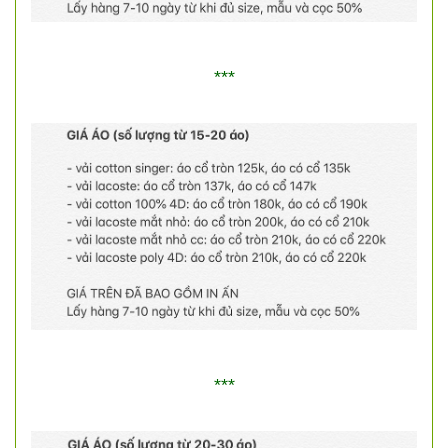
***
***