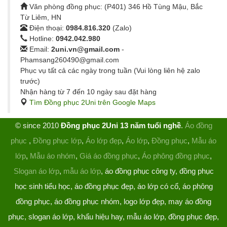
Văn phòng đồng phục: (P401) 346 Hồ Tùng Mậu, Bắc
Từ Liêm, HN
Điện thoại:
0984.816.320
(Zalo)
Hotline:
0942.042.980
Email:
2uni.vn@gmail.com
-
Phamsang260490@gmail.com
Phục vụ tất cả các ngày trong tuần (Vui lòng liên hệ zalo
trước)
Nhận hàng từ 7 đến 10 ngày sau đặt hàng
Tìm Đồng phục 2Uni trên Google Maps
© since 2010
Đồng phục 2Uni 13 năm tuổi nghề
.
Áo đồng
phục
,
Đồng phục lớp
,
Áo lớp đẹp
,
Áo lớp
,
Đồng phục
,
Mẫu áo
lớp
,
Mẫu áo nhóm
,
Giá áo đồng phục
,
Áo phông đồng phục
,
Slogan áo lớp
,
mẫu áo lớp
, áo đồng phục công ty, đồng phục
học sinh tiểu học, áo đồng phục đẹp, áo lớp có cổ, áo phông
đồng phục, áo đồng phục nhóm, logo lớp đẹp, may áo đồng
phục, slogan áo lớp, khẩu hiệu hay, mẫu áo lớp, đồng phục đẹp,