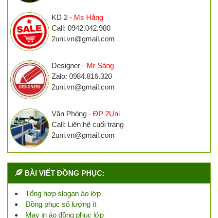
KD 2 -
Ms Hằng
Call: 0942.042.980
2uni.vn@gmail.com
Designer -
Mr Sáng
Zalo: 0984.816.320
2uni.vn@gmail.com
Văn Phòng -
ĐP 2Uni
Call: Liên hệ cuối trang
2uni.vn@gmail.com
BÀI VIẾT ĐỒNG PHỤC:
Tổng hợp slogan áo lớp
Đồng phục số lượng ít
May in áo đồng phục lớp