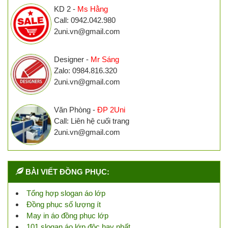
KD 2 -
Ms Hằng
Call: 0942.042.980
2uni.vn@gmail.com
Designer -
Mr Sáng
Zalo: 0984.816.320
2uni.vn@gmail.com
Văn Phòng -
ĐP 2Uni
Call: Liên hệ cuối trang
2uni.vn@gmail.com
BÀI VIẾT ĐỒNG PHỤC:
Tổng hợp slogan áo lớp
Đồng phục số lượng ít
May in áo đồng phục lớp
101 slogan áo lớp độc hay nhất