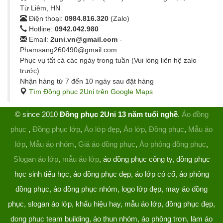
Từ Liêm, HN
Điện thoại:
0984.816.320
(Zalo)
Hotline:
0942.042.980
Email:
2uni.vn@gmail.com
-
Phamsang260490@gmail.com
Phục vụ tất cả các ngày trong tuần (Vui lòng liên hệ zalo
trước)
Nhận hàng từ 7 đến 10 ngày sau đặt hàng
Tìm Đồng phục 2Uni trên Google Maps
© since 2010
Đồng phục 2Uni 13 năm tuổi nghề
.
Áo đồng
phục
,
Đồng phục lớp
,
Áo lớp đẹp
,
Áo lớp
,
Đồng phục
,
Mẫu áo
lớp
,
Mẫu áo nhóm
,
Giá áo đồng phục
,
Áo phông đồng phục
,
Slogan áo lớp
,
mẫu áo lớp
, áo đồng phục công ty, đồng phục
học sinh tiểu học, áo đồng phục đẹp, áo lớp có cổ, áo phông
đồng phục, áo đồng phục nhóm, logo lớp đẹp, may áo đồng
phục, slogan áo lớp, khẩu hiệu hay, mẫu áo lớp, đồng phục đẹp,
dong phuc team building, áo thun nhóm, áo phông trơn, làm áo