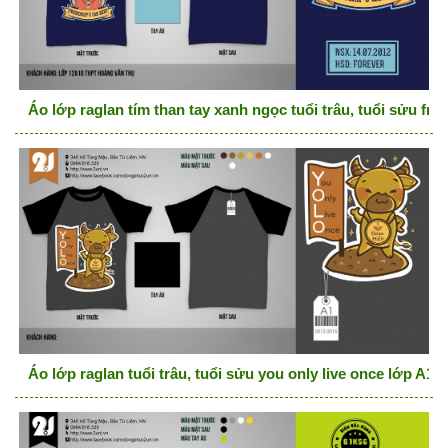
Áo lớp raglan tím than tay xanh ngọc tuổi trâu, tuổi sửu fri
Áo lớp raglan tuổi trâu, tuổi sửu you only live once lớp A1