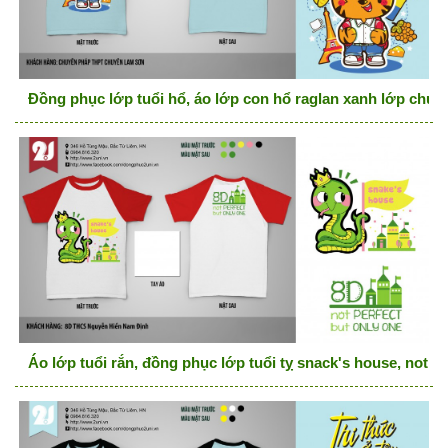
Đồng phục lớp tuổi hổ, áo lớp con hổ raglan xanh lớp chu
Áo lớp tuổi rắn, đồng phục lớp tuổi tỵ snack's house, not pe