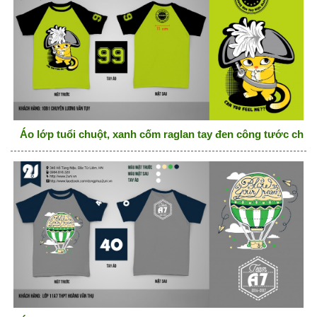
Áo lớp tuổi chuột, xanh cốm raglan tay đen công tước chuột,