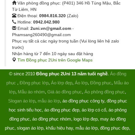
Văn phòng đồng phục: (P401) 346 Hồ Tùng Mậu, Bắc
Từ Liêm, HN
Điện thoại:
0984.816.320
(Zalo)
Hotline:
0942.042.980
Email:
2uni.vn@gmail.com
-
Phamsang260490@gmail.com
Phục vụ tất cả các ngày trong tuần (Vui lòng liên hệ zalo
trước)
Nhận hàng từ 7 đến 10 ngày sau đặt hàng
Tìm Đồng phục 2Uni trên Google Maps
© since 2010
Đồng phục 2Uni 13 năm tuổi nghề
.
Áo đồng
phục
,
Đồng phục lớp
,
Áo lớp đẹp
,
Áo lớp
,
Đồng phục
,
Mẫu áo
lớp
,
Mẫu áo nhóm
,
Giá áo đồng phục
,
Áo phông đồng phục
,
Slogan áo lớp
,
mẫu áo lớp
, áo đồng phục công ty, đồng phục
học sinh tiểu học, áo đồng phục đẹp, áo lớp có cổ, áo phông
đồng phục, áo đồng phục nhóm, logo lớp đẹp, may áo đồng
phục, slogan áo lớp, khẩu hiệu hay, mẫu áo lớp, đồng phục đẹp,