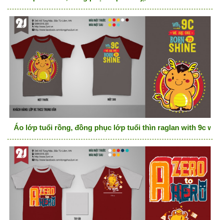
Áo lớp tuổi rồng, đồng phục lớp tuổi thìn raglan with 9c we