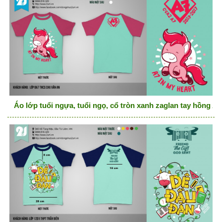
Áo lớp tuổi ngựa, tuổi ngọ, cổ tròn xanh zaglan tay hồng A7