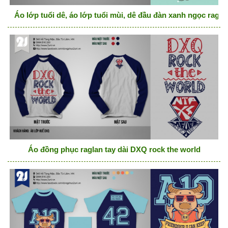
Áo lớp tuổi dê, áo lớp tuổi mùi, dê đầu đàn xanh ngọc ragla
Áo đồng phục raglan tay dài DXQ rock the world