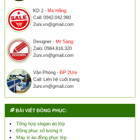
KD 2 -
Ms Hằng
Call: 0942.042.980
2uni.vn@gmail.com
Designer -
Mr Sáng
Zalo: 0984.816.320
2uni.vn@gmail.com
Văn Phòng -
ĐP 2Uni
Call: Liên hệ cuối trang
2uni.vn@gmail.com
BÀI VIẾT ĐỒNG PHỤC:
Tổng hợp slogan áo lớp
Đồng phục số lượng ít
May in áo đồng phục lớp