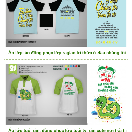
Áo lớp, áo đồng phục lớp raglan tri thức ở đâu chúng tôi v
Áo lớp tuổi rắn, đồng phục lớp tuổi tỵ, rắn cute nơi trái t