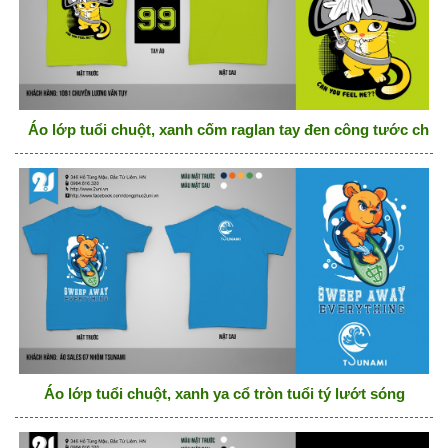
Áo lớp tuổi chuột, xanh cốm raglan tay đen công tước chuột,
Áo lớp tuổi chuột, xanh ya cổ tròn tuổi tý lướt sóng