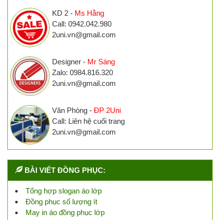
KD 2 -
Ms Hằng
Call: 0942.042.980
2uni.vn@gmail.com
Designer -
Mr Sáng
Zalo: 0984.816.320
2uni.vn@gmail.com
Văn Phòng -
ĐP 2Uni
Call: Liên hệ cuối trang
2uni.vn@gmail.com
BÀI VIẾT ĐỒNG PHỤC:
Tổng hợp slogan áo lớp
Đồng phục số lượng ít
May in áo đồng phục lớp