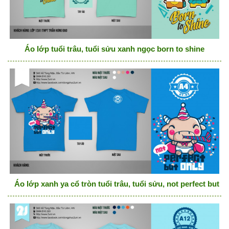
Áo lớp tuổi trâu, tuổi sửu xanh ngọc born to shine
Áo lớp xanh ya cổ tròn tuổi trâu, tuổi sửu, not perfect but o