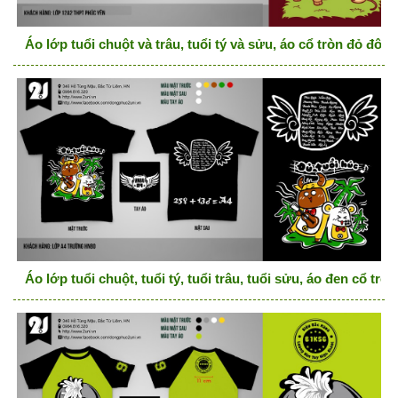
Áo lớp tuổi chuột và trâu, tuổi tý và sửu, áo cổ tròn đỏ đô
Áo lớp tuổi chuột, tuổi tý, tuổi trâu, tuổi sửu, áo đen cổ trò