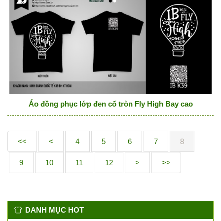
Áo đồng phục lớp đen cổ tròn Fly High Bay cao
<<
<
4
5
6
7
8
9
10
11
12
>
>>
DANH MỤC HOT