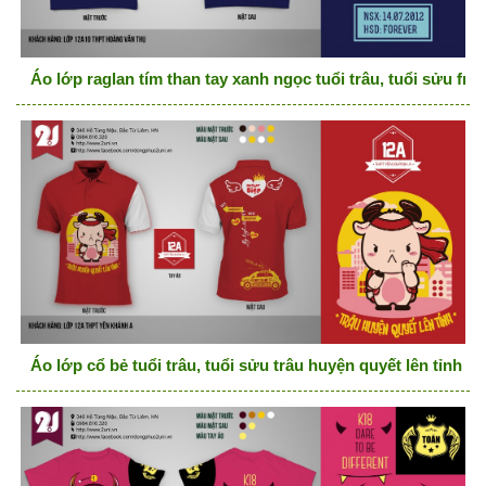
Áo lớp raglan tím than tay xanh ngọc tuổi trâu, tuổi sửu fri
Áo lớp cổ bẻ tuổi trâu, tuổi sửu trâu huyện quyết lên tỉnh