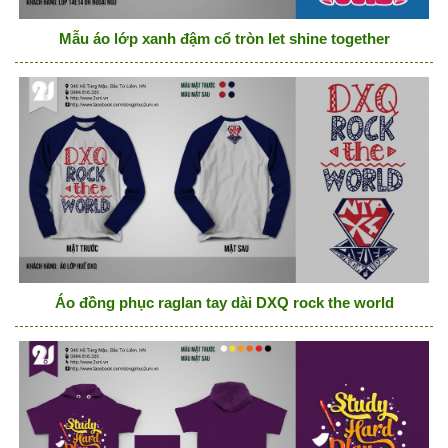
Mẫu áo lớp xanh đậm cổ tròn let shine together
Áo đồng phục raglan tay dài DXQ rock the world