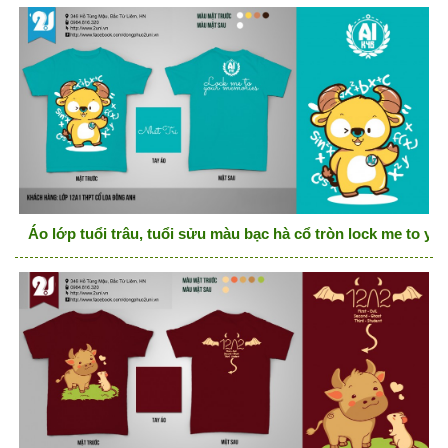
Áo lớp tuổi trâu, tuổi sửu màu bạc hà cổ tròn lock me to y