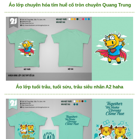
Áo lớp chuyên hóa tím huế cổ tròn chuyên Quang Trung
Áo lớp tuổi trâu, tuổi sửu, trâu siêu nhân A2 haha