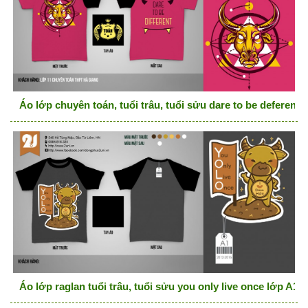
Áo lớp chuyên toán, tuổi trâu, tuổi sửu dare to be deferent
Áo lớp raglan tuổi trâu, tuổi sửu you only live once lớp A1