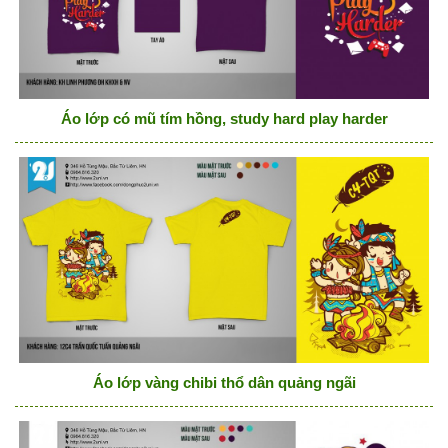
Áo lớp có mũ tím hồng, study hard play harder
Áo lớp vàng chibi thổ dân quảng ngãi