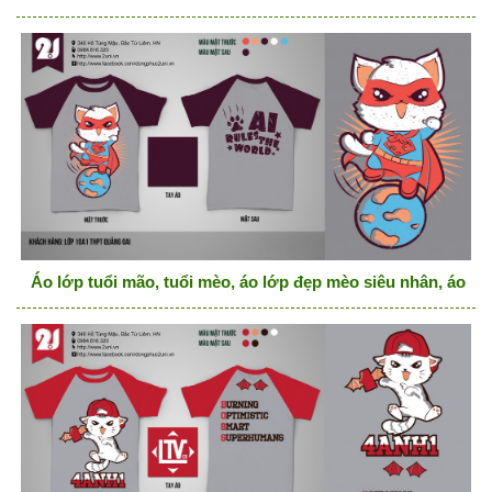
Áo lớp tuổi mão, tuổi mèo, áo lớp đẹp mèo siêu nhân, áo lớ