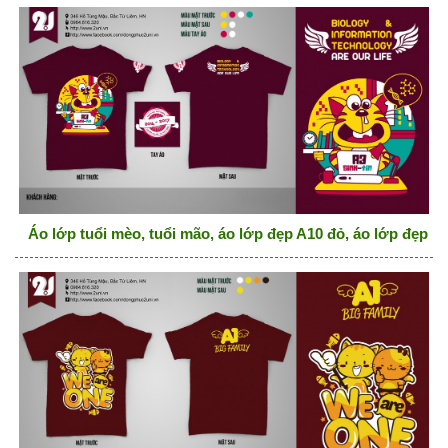
Áo lớp tuổi mèo, tuổi mão, áo lớp đẹp A10 đỏ, áo lớp đẹp h