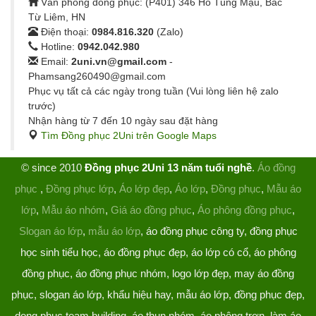
Văn phòng đồng phục: (P401) 346 Hồ Tùng Mậu, Bắc
Từ Liêm, HN
Điện thoại:
0984.816.320
(Zalo)
Hotline:
0942.042.980
Email:
2uni.vn@gmail.com
-
Phamsang260490@gmail.com
Phục vụ tất cả các ngày trong tuần (Vui lòng liên hệ zalo
trước)
Nhận hàng từ 7 đến 10 ngày sau đặt hàng
Tìm Đồng phục 2Uni trên Google Maps
© since 2010
Đồng phục 2Uni 13 năm tuổi nghề
.
Áo đồng
phục
,
Đồng phục lớp
,
Áo lớp đẹp
,
Áo lớp
,
Đồng phục
,
Mẫu áo
lớp
,
Mẫu áo nhóm
,
Giá áo đồng phục
,
Áo phông đồng phục
,
Slogan áo lớp
,
mẫu áo lớp
, áo đồng phục công ty, đồng phục
học sinh tiểu học, áo đồng phục đẹp, áo lớp có cổ, áo phông
đồng phục, áo đồng phục nhóm, logo lớp đẹp, may áo đồng
phục, slogan áo lớp, khẩu hiệu hay, mẫu áo lớp, đồng phục đẹp,
dong phuc team building, áo thun nhóm, áo phông trơn, làm áo