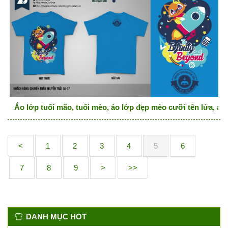
Áo lớp tuổi mão, tuổi mèo, áo lớp đẹp mèo cưỡi tên lửa, áo
<
1
2
3
4
5
6
7
8
9
>
>>
DANH MỤC HOT