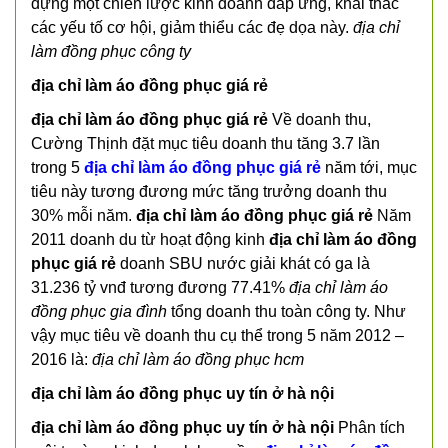
dựng một chiến lược kinh doanh đáp ứng, khai thác
các yếu tố cơ hội, giảm thiểu các đẹ dọa này.
địa chỉ
làm đồng phục công ty
địa chỉ làm áo đồng phục giá rẻ
địa chỉ làm áo đồng phục giá rẻ
Về doanh thu,
Cường Thịnh đặt mục tiêu doanh thu tăng 3.7 lần
trong 5
địa chỉ làm áo đồng phục giá rẻ
năm tới, mục
tiêu này tương đương mức tăng trưởng doanh thu
30% mỗi năm.
địa chỉ làm áo đồng phục giá rẻ
Năm
2011 doanh du từ hoạt động kinh
địa chỉ làm áo đồng
phục giá rẻ
doanh SBU nước giải khát có ga là
31.236 tỷ vnđ tương đương 77.41%
địa chỉ làm áo
đồng phục gia đình
tổng doanh thu toàn công ty. Như
vậy mục tiêu về doanh thu cụ thể trong 5 năm 2012 –
2016 là:
địa chỉ làm áo đồng phục hcm
địa chỉ làm áo đồng phục uy tín ở hà nội
địa chỉ làm áo đồng phục uy tín ở hà nội
Phân tích