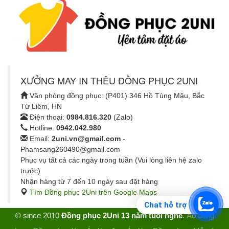
XƯỞNG MAY IN THÊU ĐỒNG PHỤC 2UNI
Văn phòng đồng phục: (P401) 346 Hồ Tùng Mậu, Bắc
Từ Liêm, HN
Điện thoại:
0984.816.320
(Zalo)
Hotline:
0942.042.980
Email:
2uni.vn@gmail.com
-
Phamsang260490@gmail.com
Phục vụ tất cả các ngày trong tuần (Vui lòng liên hệ zalo
trước)
Nhận hàng từ 7 đến 10 ngày sau đặt hàng
Tìm Đồng phục 2Uni trên Google Maps
Chat hỗ trợ
© since 2010
Đồng phục 2Uni 13 năm tuổi nghề
.
Áo đồng