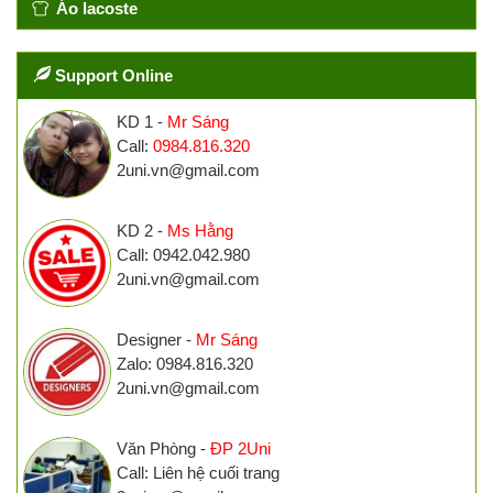
Áo lacoste
Support Online
KD 1 -
Mr Sáng
Call:
0984.816.320
2uni.vn@gmail.com
KD 2 -
Ms Hằng
Call: 0942.042.980
2uni.vn@gmail.com
Designer -
Mr Sáng
Zalo: 0984.816.320
2uni.vn@gmail.com
Văn Phòng -
ĐP 2Uni
Call: Liên hệ cuối trang