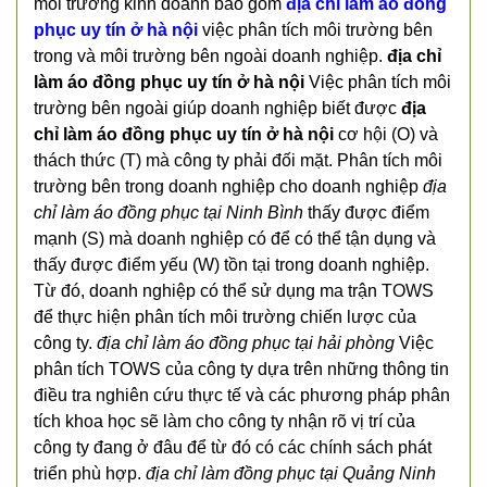
môi trường kinh doanh bao gồm
địa chỉ làm áo đồng
phục uy tín ở hà nội
việc phân tích môi trường bên
trong và môi trường bên ngoài doanh nghiệp.
địa chỉ
làm áo đồng phục uy tín ở hà nội
Việc phân tích môi
trường bên ngoài giúp doanh nghiệp biết được
địa
chỉ làm áo đồng phục uy tín ở hà nội
cơ hội (O) và
thách thức (T) mà công ty phải đối mặt. Phân tích môi
trường bên trong doanh nghiệp cho doanh nghiệp
địa
chỉ làm áo đồng phục tại Ninh Bình
thấy được điểm
mạnh (S) mà doanh nghiệp có để có thể tận dụng và
thấy được điểm yếu (W) tồn tại trong doanh nghiệp.
Từ đó, doanh nghiệp có thể sử dụng ma trận TOWS
để thực hiện phân tích môi trường chiến lược của
công ty.
địa chỉ làm áo đồng phục tại hải phòng
Việc
phân tích TOWS của công ty dựa trên những thông tin
điều tra nghiên cứu thực tế và các phương pháp phân
tích khoa học sẽ làm cho công ty nhận rõ vị trí của
công ty đang ở đâu để từ đó có các chính sách phát
triển phù hợp.
địa chỉ làm đồng phục tại Quảng Ninh