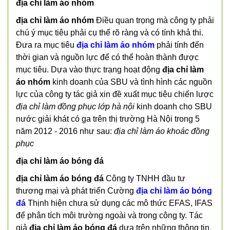
địa chỉ làm áo nhóm
địa chỉ làm áo nhóm
Điều quan trọng mà công ty phải
chú ý mục tiêu phải cụ thể rõ ràng và có tính khả thi.
Đưa ra mục tiêu
địa chỉ làm áo nhóm
phải tính đến
thời gian và nguồn lực để có thể hoàn thành được
mục tiêu. Dựa vào thực trạng hoạt động
địa chỉ làm
áo nhóm
kinh doanh của SBU và tình hình các nguồn
lực của công ty tác giả xin đề xuất mục tiêu chiến lược
địa chỉ làm đồng phục lớp hà nội
kinh doanh cho SBU
nước giải khát có ga trên thị trường Hà Nội trong 5
năm 2012 - 2016 như sau:
địa chỉ làm áo khoác đồng
phục
địa chỉ làm áo bóng đá
địa chỉ làm áo bóng đá
Công ty TNHH đầu tư
thương mại và phát triển Cường
địa chỉ làm áo bóng
đá
Thịnh hiện chưa sử dụng các mô thức EFAS, IFAS
để phân tích môi trường ngoài và trong công ty. Tác
giả
địa chỉ làm áo bóng đá
dựa trên những thông tin