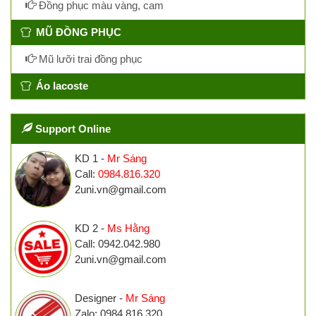
Đồng phục màu vàng, cam
MŨ ĐỒNG PHỤC
Mũ lưỡi trai đồng phục
Áo lacoste
Support Online
KD 1 -
Mr Sáng
Call:
0984.816.320
2uni.vn@gmail.com
KD 2 -
Ms Hằng
Call: 0942.042.980
2uni.vn@gmail.com
Designer -
Mr Sáng
Zalo: 0984.816.320