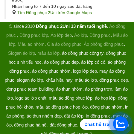
trước)
Nhận hàng từ 7 đến 10 ngày sau đặt hàng
Tìm Đồng phục 2Uni trên Google Maps
© since 2010
Đồng phục 2Uni 13 năm tuổi nghề
.
Áo đồng
phục
,
Đồng phục lớp
,
Áo lớp đẹp
,
Áo lớp
,
Đồng phục
,
Mẫu áo
lớp
,
Mẫu áo nhóm
,
Giá áo đồng phục
,
Áo phông đồng phục
,
Slogan áo lớp
,
mẫu áo lớp
, áo đồng phục công ty, đồng phục
học sinh tiểu học, áo đồng phục đẹp, áo lớp có cổ, áo phông
đồng phục, áo đồng phục nhóm, logo lớp đẹp, may áo đồng
phục, slogan áo lớp, khẩu hiệu hay, mẫu áo lớp, đồng phục đẹp,
dong phuc team building, áo thun nhóm, áo phông trơn, làm áo
lớp, logo áo lớp chất, mẫu áo đồng phục lớp, áo họp lớp, đồng
phục hội khóa, mẫu áo đồng phục họp lớp, đồng phục nhóm, in
áo phông, áo thun nhóm đẹp, đặt áo lớp, in đồng phục, may áo
Chat hỗ trợ
lớp, đồng phục hà nội, đặt đồng phục, làm đồng phục, áo lớp hà
nội, đồng phục số lượng ít.