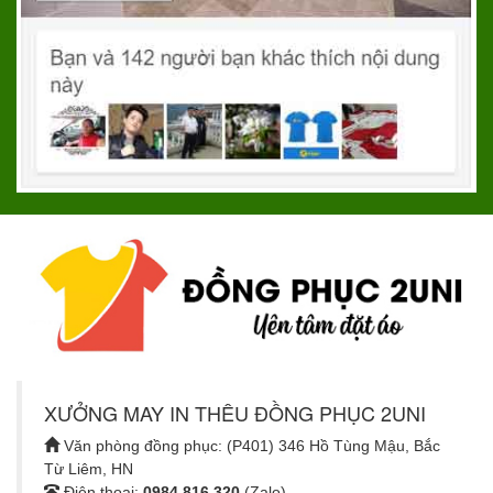
XƯỞNG MAY IN THÊU ĐỒNG PHỤC 2UNI
Văn phòng đồng phục: (P401) 346 Hồ Tùng Mậu, Bắc
Từ Liêm, HN
Điện thoại:
0984.816.320
(Zalo)