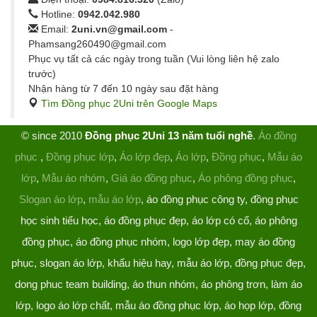
Hotline:
0942.042.980
Email:
2uni.vn@gmail.com
-
Phamsang260490@gmail.com
Phục vụ tất cả các ngày trong tuần (Vui lòng liên hệ zalo
trước)
Nhận hàng từ 7 đến 10 ngày sau đặt hàng
Tìm Đồng phục 2Uni trên Google Maps
© since 2010
Đồng phục 2Uni 13 năm tuổi nghề
.
Áo đồng
phục
,
Đồng phục lớp
,
Áo lớp đẹp
,
Áo lớp
,
Đồng phục
,
Mẫu áo
lớp
,
Mẫu áo nhóm
,
Giá áo đồng phục
,
Áo phông đồng phục
,
Slogan áo lớp
,
mẫu áo lớp
, áo đồng phục công ty, đồng phục
học sinh tiểu học, áo đồng phục đẹp, áo lớp có cổ, áo phông
đồng phục, áo đồng phục nhóm, logo lớp đẹp, may áo đồng
phục, slogan áo lớp, khẩu hiệu hay, mẫu áo lớp, đồng phục đẹp,
dong phuc team building, áo thun nhóm, áo phông trơn, làm áo
lớp, logo áo lớp chất, mẫu áo đồng phục lớp, áo họp lớp, đồng