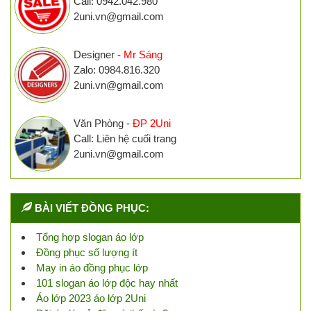
Call: 0942.042.980
2uni.vn@gmail.com
Designer -
Mr Sáng
Zalo: 0984.816.320
2uni.vn@gmail.com
Văn Phòng -
ĐP 2Uni
Call: Liên hệ cuối trang
2uni.vn@gmail.com
BÀI VIẾT ĐỒNG PHỤC:
Tổng hợp slogan áo lớp
Đồng phục số lượng ít
May in áo đồng phục lớp
101 slogan áo lớp độc hay nhất
Áo lớp 2023 áo lớp 2Uni