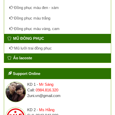
Đồng phục màu đen - xám
Đồng phục màu trắng
Đồng phục màu vàng, cam
MŨ ĐỒNG PHỤC
Mũ lưỡi trai đồng phục
Áo lacoste
Support Online
KD 1 -
Mr Sáng
Call:
0984.816.320
2uni.vn@gmail.com
KD 2 -
Ms Hằng