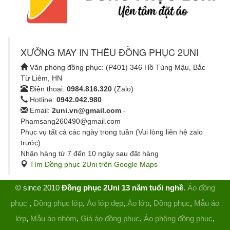
XƯỞNG MAY IN THÊU ĐỒNG PHỤC 2UNI
Văn phòng đồng phục: (P401) 346 Hồ Tùng Mậu, Bắc
Từ Liêm, HN
Điện thoại:
0984.816.320
(Zalo)
Hotline:
0942.042.980
Email:
2uni.vn@gmail.com
-
Phamsang260490@gmail.com
Phục vụ tất cả các ngày trong tuần (Vui lòng liên hệ zalo
trước)
Nhận hàng từ 7 đến 10 ngày sau đặt hàng
Tìm Đồng phục 2Uni trên Google Maps
© since 2010
Đồng phục 2Uni 13 năm tuổi nghề
.
Áo đồng
phục
,
Đồng phục lớp
,
Áo lớp đẹp
,
Áo lớp
,
Đồng phục
,
Mẫu áo
lớp
,
Mẫu áo nhóm
,
Giá áo đồng phục
,
Áo phông đồng phục
,