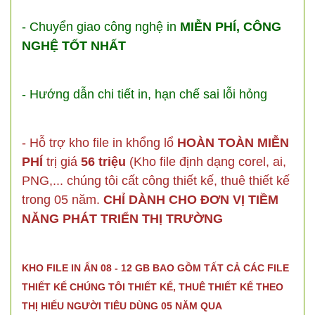
- Chuyển giao công nghệ in
MIỄN PHÍ, CÔNG
NGHỆ TỐT NHẤT
- Hướng dẫn chi tiết in, hạn chế sai lỗi hỏng
- Hỗ trợ kho file in khổng lổ
HOÀN TOÀN MIỄN
PHÍ
trị giá
56 triệu
(Kho file định dạng corel, ai,
PNG,... chúng tôi cất công thiết kế, thuê thiết kế
trong 05 năm.
CHỈ DÀNH CHO ĐƠN VỊ TIỀM
NĂNG PHÁT TRIỂN THỊ TRƯỜNG
KHO FILE IN ẤN 08 - 12 GB BAO GỒM TẤT CẢ CÁC FILE
THIẾT KẾ CHÚNG TÔI THIẾT KẾ, THUÊ THIẾT KẾ THEO
THỊ HIẾU NGƯỜI TIÊU DÙNG 05 NĂM QUA