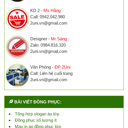
KD 2 -
Ms Hằng
Call: 0942.042.980
2uni.vn@gmail.com
Designer -
Mr Sáng
Zalo: 0984.816.320
2uni.vn@gmail.com
Văn Phòng -
ĐP 2Uni
Call: Liên hệ cuối trang
2uni.vn@gmail.com
BÀI VIẾT ĐỒNG PHỤC:
Tổng hợp slogan áo lớp
Đồng phục số lượng ít
May in áo đồng phục lớp