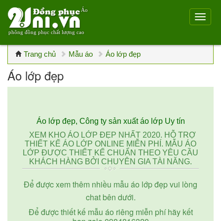
Áo
phông đồng phục chất lượng cao
Trang chủ
Mẫu áo
Áo lớp đẹp
Áo lớp đẹp
Áo lớp đẹp, Công ty sản xuất áo lớp Uy tín
XEM KHO ÁO LỚP ĐẸP NHẤT 2020. HỖ TRỢ
THIẾT KẾ ÁO LỚP ONLINE MIỄN PHÍ. MẪU ÁO
LỚP ĐƯỢC THIẾT KẾ CHUẨN THEO YÊU CẦU
KHÁCH HÀNG BỞI CHUYÊN GIA TÀI NĂNG.
Để được xem thêm nhiều mẫu áo lớp đẹp vui lòng
chat bên dưới.
Để được thiết kế mẫu áo riêng miễn phí hãy kết