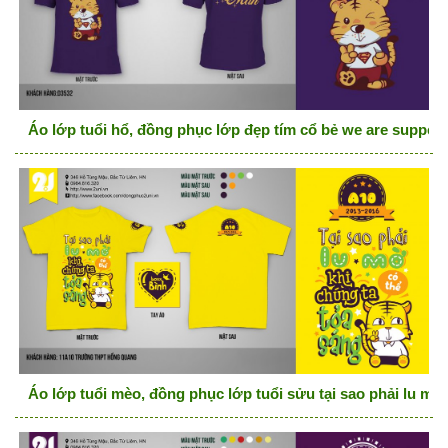
Áo lớp tuổi hổ, đồng phục lớp đẹp tím cổ bẻ we are supper
Áo lớp tuổi mèo, đồng phục lớp tuổi sửu tại sao phải lu mờ