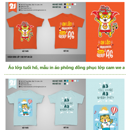
Áo lớp tuổi hổ, mẫu in áo phông đồng phục lớp cam we are 