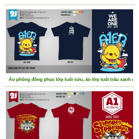
Áo phông đồng phục lớp tuổi sửu, áo lớp tuổi trâu xanh đen