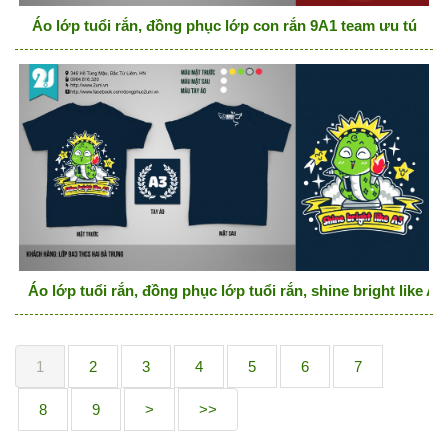
Áo lớp tuổi rắn, đồng phục lớp con rắn 9A1 team ưu tú
Áo lớp tuổi rắn, đồng phục lớp tuổi rắn, shine bright like A3
1
2
3
4
5
6
7
8
9
>
>>