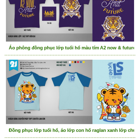
Áo phông đồng phục lớp tuổi hổ màu tím A2 now & future
Đồng phục lớp tuổi hổ, áo lớp con hổ raglan xanh lớp chu