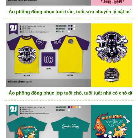
Áo phông đồng phục tuổi trâu, tuổi sửu chuyên lý bật mí mọ
Áo phông đồng phục lớp tuổi chó, tuổi tuất nhà có chó dữ