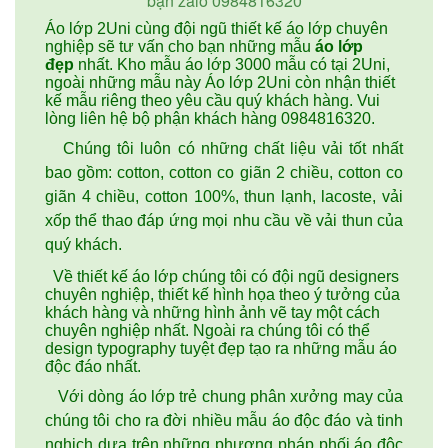
bạn zalo 0984816320
Áo lớp 2Uni cùng đội ngũ thiết kế áo lớp chuyên
nghiệp sẽ tư vấn cho bạn những mẫu
áo lớp
đẹp
nhất. Kho mẫu áo lớp 3000 mẫu có tại 2Uni,
ngoài những mẫu này Áo lớp 2Uni còn nhận thiết
kế mẫu riêng theo yêu cầu quý khách hàng. Vui
lòng liên hệ bộ phận khách hàng 0984816320.
Chúng tôi luôn có những chất liệu vải tốt nhất
bao gồm: cotton, cotton co giãn 2 chiều, cotton co
giãn 4 chiều, cotton 100%, thun lạnh, lacoste, vải
xốp thể thao đáp ứng mọi nhu cầu về vải thun của
quý khách.
Về thiết kế áo lớp chúng tôi có đội ngũ designers
chuyên nghiệp, thiết kế hình họa theo ý tưởng của
khách hàng và những hình ảnh vẽ tay một cách
chuyên nghiệp nhất. Ngoài ra chúng tôi có thể
design typography tuyệt đẹp tạo ra những mẫu áo
độc đáo nhất.
Với dòng áo lớp trẻ chung phân xưởng may của
chúng tôi cho ra đời nhiều mẫu áo độc đáo và tinh
nghịch dựa trên những phương pháp phối áo độc