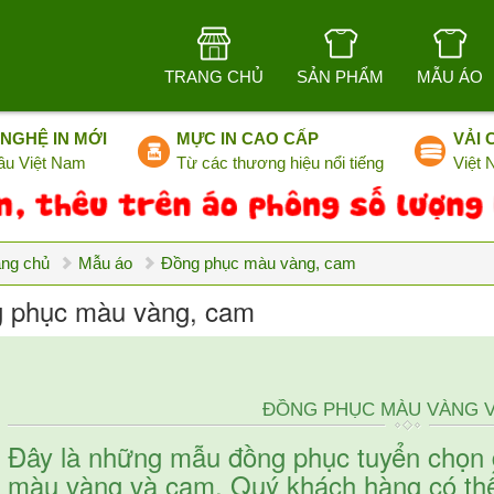
TRANG CHỦ
SẢN PHẨM
MẪU ÁO
NGHỆ IN MỚI
MỰC IN CAO CẤP
VẢI 
ầu Việt Nam
Từ các thương hiệu nổi tiếng
Việt
ang chủ
Mẫu áo
Đồng phục màu vàng, cam
 phục màu vàng, cam
ĐỒNG PHỤC MÀU VÀNG 
Đây là những mẫu đồng phục tuyển chọn 
màu vàng và cam. Quý khách hàng có th