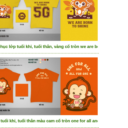
đồng phục lớp màu cam
ục lớp tuổi khỉ, tuổi thân, vàng cổ tròn we are born to shine
tuổi khỉ, tuổi thân màu cam cổ tròn one for all and all for one