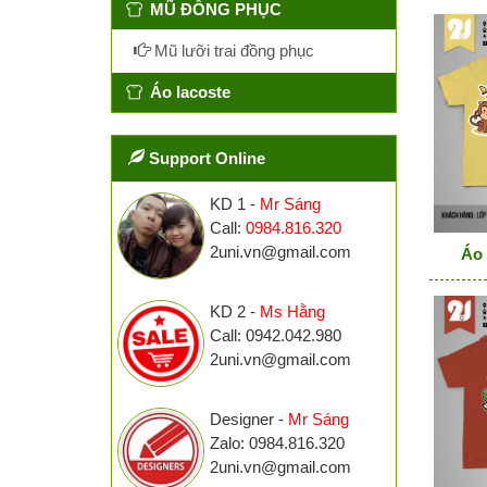
MŨ ĐỒNG PHỤC
Mũ lưỡi trai đồng phục
Áo lacoste
Support Online
KD 1 -
Mr Sáng
Call:
0984.816.320
2uni.vn@gmail.com
Áo 
KD 2 -
Ms Hằng
Call: 0942.042.980
2uni.vn@gmail.com
Designer -
Mr Sáng
Zalo: 0984.816.320
2uni.vn@gmail.com