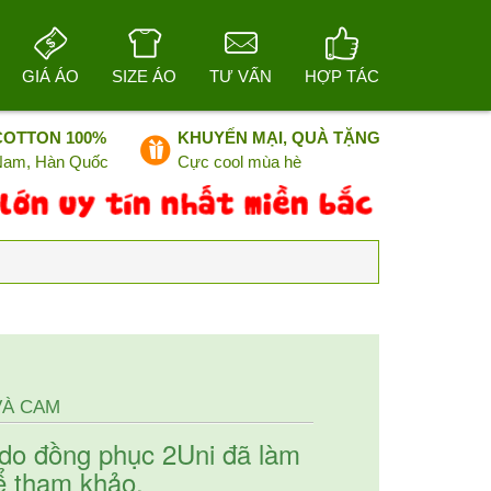
GIÁ ÁO
SIZE ÁO
TƯ VẤN
HỢP TÁC
COTTON 100%
KHUYẾN MẠI, QUÀ TẶNG
 Nam, Hàn Quốc
Cực cool mùa hè
VÀ CAM
do đồng phục 2Uni đã làm
ể tham khảo.