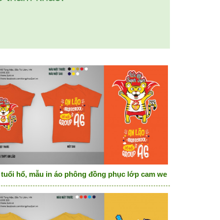
 tuổi hổ, mẫu in áo phông đồng phục lớp cam we are supper tige