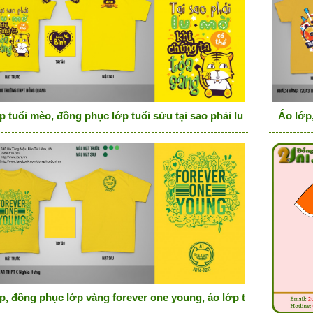
p tuổi mèo, đồng phục lớp tuổi sửu tại sao phải lu mờ
Áo lớp
p, đồng phục lớp vàng forever one young, áo lớp tuổi mèo