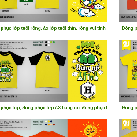
phục lớp tuổi rồng, áo lớp tuổi thìn, rồng vui tính Best family ev
Đồng ph
phục lớp, đồng phục lớp A3 bùng nổ, đồng phục lớp màu vàng 
Đồng p