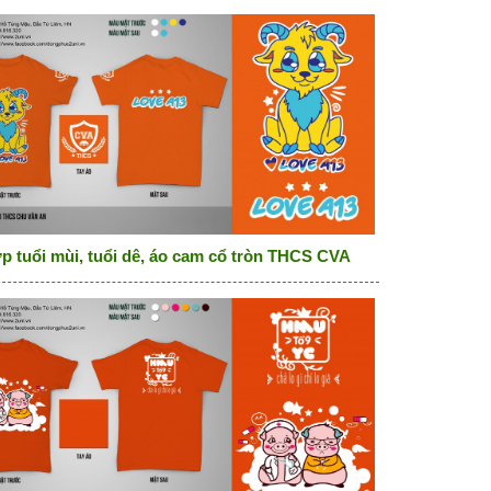
p tuổi mùi, tuổi dê, áo cam cổ tròn THCS CVA