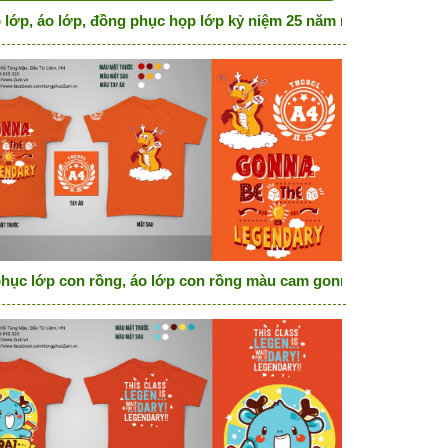
 lớp, áo lớp, đồng phục họp lớp kỷ niệm 25 năm ngày trở về m
ke a diamon
hục lớp con rồng, áo lớp con rồng màu cam gonna be the legen