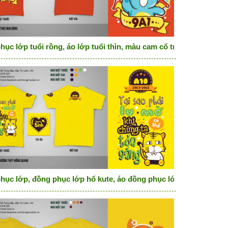
er
ục lớp tuổi rồng, áo lớp tuổi thìn, màu cam cổ tròn rồng chibi
raglan
hục lớp, đồng phục lớp hổ kute, áo đồng phục lớp màu vàng