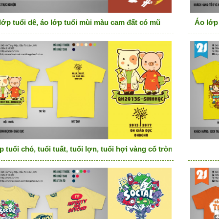
lớp tuổi dê, áo lớp tuổi mùi màu cam đất có mũ
Áo lớp 
 tuổi chó, tuổi tuất, tuổi lợn, tuổi hợi vàng cổ tròn đại học giáo