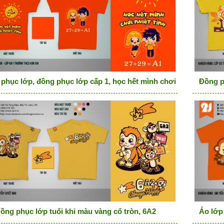
phục lớp, đồng phục lớp cấp 1, học hết mình chơi nhiệt tình, 
Đồng ph
ồng phục lớp tuổi khỉ màu vàng cổ tròn, 6A2
Áo lớp 