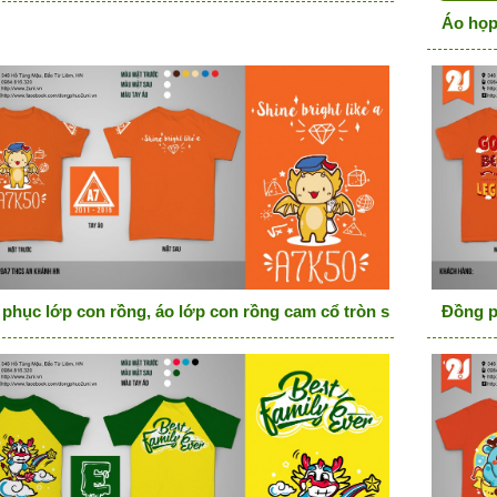
Áo họp
phục lớp con rồng, áo lớp con rồng cam cổ tròn shine bright li
Đồng p