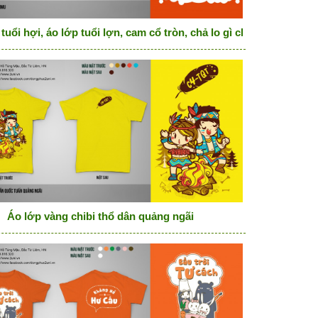
tuổi hợi, áo lớp tuổi lợn, cam cổ tròn, chả lo gì chỉ lo già
 dục
Áo lớp vàng chibi thổ dân quảng ngãi