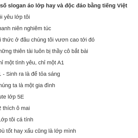
số slogan áo lớp hay và độc đáo bằng tiếng Việt
i yêu lớp tôi
hanh niên nghiêm túc
ri thức ở đâu chúng tôi vươn cao tới đó
hững thiên tài luôn bị thầy cô bắt bài
hỉ một tình yêu, chỉ một A1
1 - Sinh ra là để tỏa sáng
húng ta là một gia đình
ute lớp 5E
2 thích ô mai
Lớp tôi cá tính
Dù tốt hay xấu cũng là lớp mình