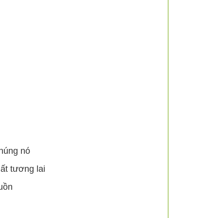
chúng nó
ất tương lai
uồn