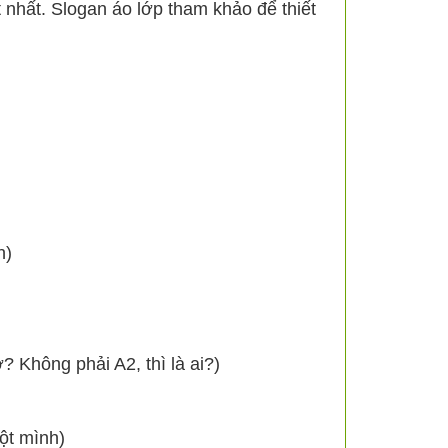
 nhất. Slogan áo lớp tham khảo để thiết
h)
 Không phải A2, thì là ai?)
ột mình)