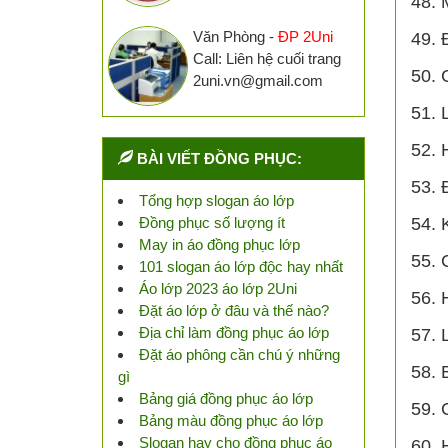
48. 
Văn Phòng -
ĐP 2Uni
49. 
Call: Liên hệ cuối trang
50. 
2uni.vn@gmail.com
51. 
52. 
BÀI VIẾT ĐỒNG PHỤC:
53. 
Tổng hợp slogan áo lớp
Đồng phục số lượng ít
54. 
May in áo đồng phục lớp
55. 
101 slogan áo lớp độc hay nhất
Áo lớp 2023 áo lớp 2Uni
56. 
Đặt áo lớp ở đâu và thế nào?
Địa chỉ làm đồng phục áo lớp
57. 
Đặt áo phông cần chú ý những
58. 
gì
Bảng giá đồng phục áo lớp
59. 
Bảng màu đồng phục áo lớp
Slogan hay cho đồng phục áo
60. 