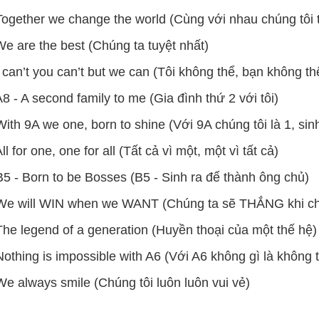
Together we change the world (Cùng với nhau chúng tôi t
We are the best (Chúng ta tuyệt nhất)
I can’t you can’t but we can (Tôi không thể, bạn không t
A8 - A second family to me (Gia đình thứ 2 với tôi)
With 9A we one, born to shine (Với 9A chúng tôi là 1, sin
ll for one, one for all (Tất cả vì một, một vì tất cả)
B5 - Born to be Bosses (B5 - Sinh ra để thành ông chủ)
We will WIN when we WANT (Chúng ta sẽ THẮNG khi c
The legend of a generation (Huyền thoại của một thế hệ)
Nothing is impossible with A6 (Với A6 không gì là không 
We always smile (Chúng tôi luôn luôn vui vẻ)