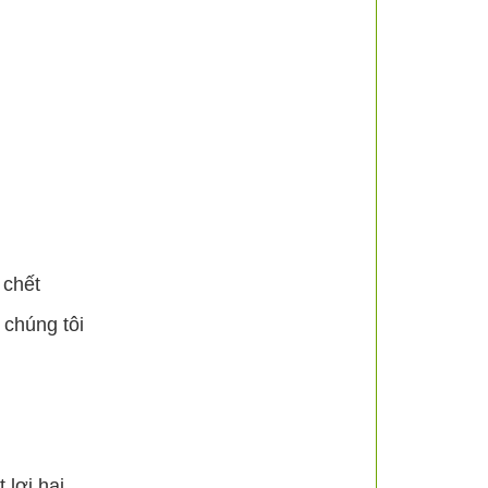
 chết
 chúng tôi
 lợi hại