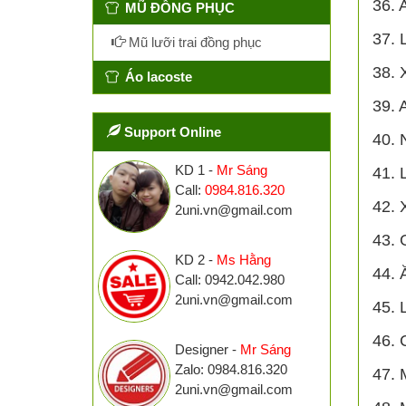
36. 
MŨ ĐỒNG PHỤC
37. 
Mũ lưỡi trai đồng phục
38. 
Áo lacoste
39. 
Support Online
40. 
KD 1 -
Mr Sáng
41. 
Call:
0984.816.320
42. 
2uni.vn@gmail.com
43. 
KD 2 -
Ms Hằng
44. 
Call: 0942.042.980
2uni.vn@gmail.com
45. 
46. 
Designer -
Mr Sáng
Zalo: 0984.816.320
47. 
2uni.vn@gmail.com