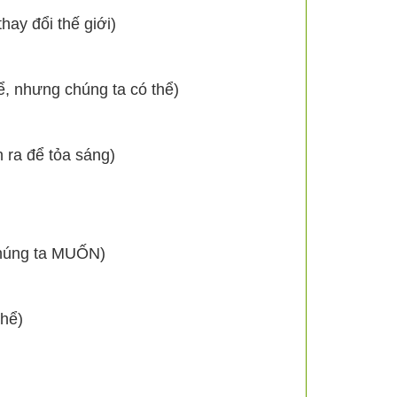
hay đổi thế giới)
hể, nhưng chúng ta có thể)
h ra để tỏa sáng)
húng ta MUỐN)
thể)