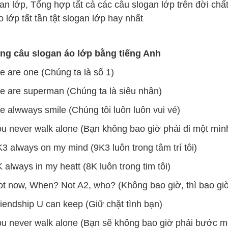
an lớp, Tổng hợp tất cả các câu slogan lớp trên đời chất
o lớp tất tần tật slogan lớp hay nhất
g câu slogan áo lớp bằng tiếng Anh
e are one (Chúng ta là số 1)
e are superman (Chúng ta là siêu nhân)
e alwways smile (Chúng tôi luôn luôn vui vẻ)
ou never walk alone (Bạn không bao giờ phải đi một mìn
K3 always on my mind (9K3 luôn trong tâm trí tôi)
K always in my heatt (8K luôn trong tim tôi)
ot now, When? Not A2, who? (Không bao giờ, thì bao giờ?
riendship U can keep (Giữ chặt tình bạn)
ou never walk alone (Bạn sẽ không bao giờ phải bước m