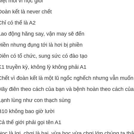
Mệt mỏi vì học giỏi
Đoàn kết là never chết
Chỉ có thể là A2
Lao động hăng say, vận may sẽ đến
Hiền nhưng đụng tới là hơi bị phiền
Điên có tổ chức, sung sức có đào tạo
K1 truyền kỳ, không lỳ không phải A1
Chết vì đoàn kết là một lũ ngốc nghếch nhưng vẫn muốn
Hãy điên theo cách của bạn và bệnh hoàn theo cách của
Lạnh lùng như con thạch sùng
B10 không bao giờ lười
Cả thế giới phải gọi tên A1
Học là lợi, chơi là hại, vừa học vừa chơi lớp chúng ta thật