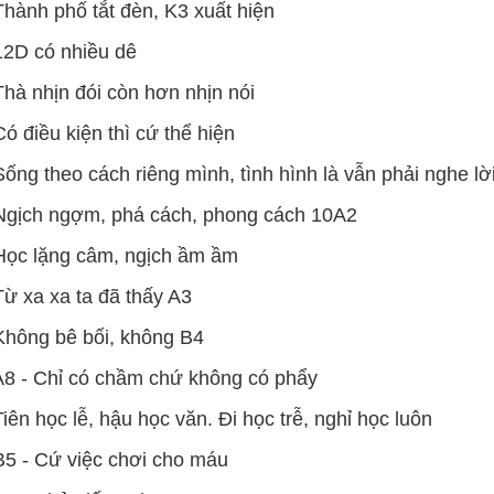
Thành phố tắt đèn, K3 xuất hiện
12D có nhiều dê
Thà nhịn đói còn hơn nhịn nói
Có điều kiện thì cứ thể hiện
Sống theo cách riêng mình, tình hình là vẫn phải nghe 
Ngịch ngợm, phá cách, phong cách 10A2
Học lặng câm, ngịch ầm ầm
Từ xa xa ta đã thấy A3
Không bê bối, không B4
A8 - Chỉ có chầm chứ không có phẩy
Tiên học lễ, hậu học văn. Đi học trễ, nghỉ học luôn
B5 - Cứ việc chơi cho máu