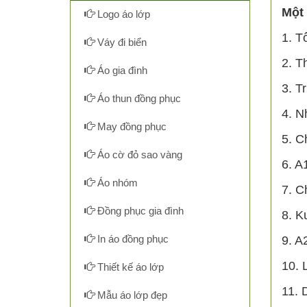
Một 
Logo áo lớp
1. Tô
Váy đi biển
2. T
Áo gia đình
3. T
Áo thun đồng phục
4. N
May đồng phục
5. C
Áo cờ đỏ sao vàng
6. A
Áo nhóm
7. C
Đồng phục gia đình
8. K
In áo đồng phục
9. A
10. 
Thiết kế áo lớp
11. 
Mẫu áo lớp đẹp