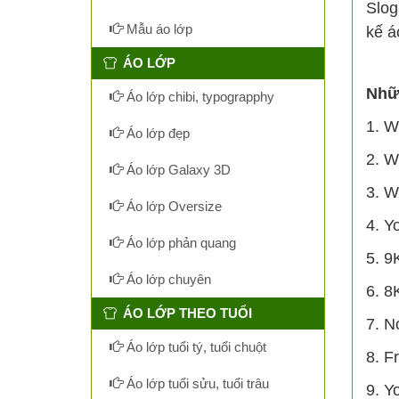
Slog
Mẫu áo lớp
kế á
ÁO LỚP
Nhữn
Áo lớp chibi, typograpphy
1. W
Áo lớp đẹp
2. W
Áo lớp Galaxy 3D
3. W
Áo lớp Oversize
4. Y
Áo lớp phản quang
5. 9
Áo lớp chuyên
6. 8
ÁO LỚP THEO TUỔI
7. N
Áo lớp tuổi tý, tuổi chuột
8. F
Áo lớp tuổi sửu, tuổi trâu
9. Y