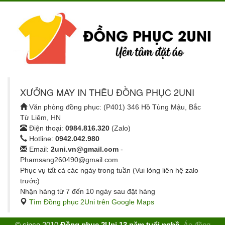
XƯỞNG MAY IN THÊU ĐỒNG PHỤC 2UNI
Văn phòng đồng phục: (P401) 346 Hồ Tùng Mậu, Bắc
Từ Liêm, HN
Điện thoại:
0984.816.320
(Zalo)
Hotline:
0942.042.980
Email:
2uni.vn@gmail.com
-
Phamsang260490@gmail.com
Phục vụ tất cả các ngày trong tuần (Vui lòng liên hệ zalo
trước)
Nhận hàng từ 7 đến 10 ngày sau đặt hàng
Tìm Đồng phục 2Uni trên Google Maps
© since 2010
Đồng phục 2Uni 13 năm tuổi nghề
.
Áo đồng