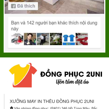
XƯỞNG MAY IN THÊU ĐỒNG PHỤC 2UNI
Văn phòng đồng phục: (P401) 346 Hồ Tùng Mậu, Bắc