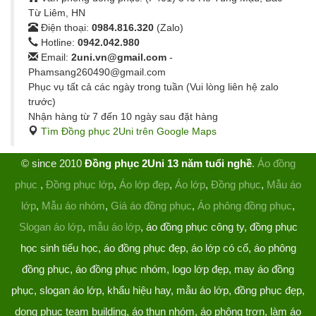
Từ Liêm, HN
Điện thoại:
0984.816.320
(Zalo)
Hotline:
0942.042.980
Email:
2uni.vn@gmail.com
-
Phamsang260490@gmail.com
Phục vụ tất cả các ngày trong tuần (Vui lòng liên hệ zalo
trước)
Nhận hàng từ 7 đến 10 ngày sau đặt hàng
Tìm Đồng phục 2Uni trên Google Maps
© since 2010
Đồng phục 2Uni 13 năm tuổi nghề
.
Áo đồng
phục
,
Đồng phục lớp
,
Áo lớp đẹp
,
Áo lớp
,
Đồng phục
,
Mẫu áo
lớp
,
Mẫu áo nhóm
,
Giá áo đồng phục
,
Áo phông đồng phục
,
Slogan áo lớp
,
mẫu áo lớp
, áo đồng phục công ty, đồng phục
học sinh tiểu học, áo đồng phục đẹp, áo lớp có cổ, áo phông
đồng phục, áo đồng phục nhóm, logo lớp đẹp, may áo đồng
phục, slogan áo lớp, khẩu hiệu hay, mẫu áo lớp, đồng phục đẹp,
dong phuc team building, áo thun nhóm, áo phông trơn, làm áo