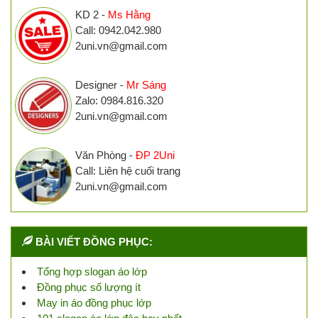
KD 2 -
Ms Hằng
Call: 0942.042.980
2uni.vn@gmail.com
Designer -
Mr Sáng
Zalo: 0984.816.320
2uni.vn@gmail.com
Văn Phòng -
ĐP 2Uni
Call: Liên hệ cuối trang
2uni.vn@gmail.com
BÀI VIẾT ĐỒNG PHỤC:
Tổng hợp slogan áo lớp
Đồng phục số lượng ít
May in áo đồng phục lớp