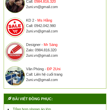
Call:
0984.816.320
2uni.vn@gmail.com
KD 2 -
Ms Hằng
Call: 0942.042.980
2uni.vn@gmail.com
Designer -
Mr Sáng
Zalo: 0984.816.320
2uni.vn@gmail.com
Văn Phòng -
ĐP 2Uni
Call: Liên hệ cuối trang
2uni.vn@gmail.com
BÀI VIẾT ĐỒNG PHỤC:
Tổng hợp slogan áo lớp