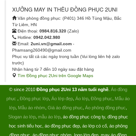
XƯỞNG MAY IN THÊU ĐỒNG PHỤC 2UNI
Văn phòng đồng phục: (P401) 346 Hồ Tùng Mậu, Bắc
Từ Liêm, HN
Điện thoại:
0984.816.320
(Zalo)
Hotline:
0942.042.980
Email:
2uni.vn@gmail.com
-
Phamsang260490@gmail.com
Phục vụ tất cả các ngày trong tuần (Vui lòng liên hệ zalo
trước)
Nhận hàng từ 7 đến 10 ngày sau đặt hàng
Tìm Đồng phục 2Uni trên Google Maps
© since 2010
Đồng phục 2Uni 13 năm tuổi nghề
.
Áo đồng
phục
,
Đồng phục lớp
,
Áo lớp đẹp
,
Áo lớp
,
Đồng phục
,
Mẫu áo
lớp
,
Mẫu áo nhóm
,
Giá áo đồng phục
,
Áo phông đồng phục
,
Slogan áo lớp
,
mẫu áo lớp
, áo đồng phục công ty, đồng phục
học sinh tiểu học, áo đồng phục đẹp, áo lớp có cổ, áo phông
đồng phục, áo đồng phục nhóm, logo lớp đẹp, may áo đồng