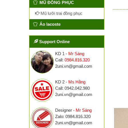
MŨ ĐỒNG PHỤC
Mũ lưỡi trai đồng phục
Áo lacoste
Support Online
KD 1 -
Mr Sáng
Call:
0984.816.320
2uni.vn@gmail.com
KD 2 -
Ms Hằng
Call: 0942.042.980
2uni.vn@gmail.com
Designer -
Mr Sáng
Zalo: 0984.816.320
2uni.vn@gmail.com