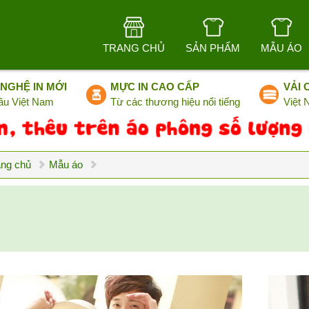
TRANG CHỦ
SẢN PHẨM
MẪU ÁO
NGHỆ IN MỚI
MỰC IN CAO CẤP
VẢI 
ầu Việt Nam
Từ các thương hiệu nổi tiếng
Việt
ang chủ
Mẫu áo