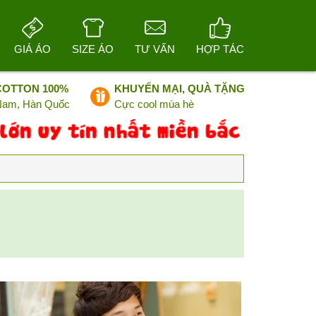
GIÁ ÁO
SIZE ÁO
TƯ VẤN
HỢP TÁC
COTTON 100%
KHUYẾN MẠI, QUÀ TẶNG
 Nam, Hàn Quốc
Cực cool mùa hè