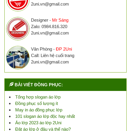
2uni.vn@gmail.com
Designer -
Mr Sáng
Zalo: 0984.816.320
2uni.vn@gmail.com
Văn Phòng -
ĐP 2Uni
Call: Liên hệ cuối trang
2uni.vn@gmail.com
BÀI VIẾT ĐỒNG PHỤC:
Tổng hợp slogan áo lớp
Đồng phục số lượng ít
May in áo đồng phục lớp
101 slogan áo lớp độc hay nhất
Áo lớp 2023 áo lớp 2Uni
Đặt áo lớp ở đâu và thế nào?