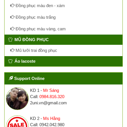
Đồng phục màu đen - xám
Đồng phục màu trắng
Đồng phục màu vàng, cam
MŨ ĐỒNG PHỤC
Mũ lưỡi trai đồng phục
Áo lacoste
Support Online
KD 1 -
Mr Sáng
Call:
0984.816.320
2uni.vn@gmail.com
KD 2 -
Ms Hằng
Call: 0942.042.980