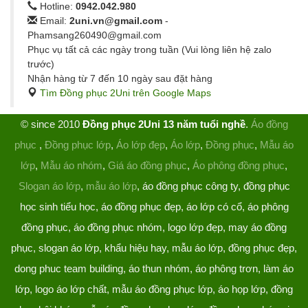
Hotline:
0942.042.980
Email:
2uni.vn@gmail.com
-
Phamsang260490@gmail.com
Phục vụ tất cả các ngày trong tuần (Vui lòng liên hệ zalo
trước)
Nhận hàng từ 7 đến 10 ngày sau đặt hàng
Tìm Đồng phục 2Uni trên Google Maps
© since 2010
Đồng phục 2Uni 13 năm tuổi nghề
.
Áo đồng
phục
,
Đồng phục lớp
,
Áo lớp đẹp
,
Áo lớp
,
Đồng phục
,
Mẫu áo
lớp
,
Mẫu áo nhóm
,
Giá áo đồng phục
,
Áo phông đồng phục
,
Slogan áo lớp
,
mẫu áo lớp
, áo đồng phục công ty, đồng phục
học sinh tiểu học, áo đồng phục đẹp, áo lớp có cổ, áo phông
đồng phục, áo đồng phục nhóm, logo lớp đẹp, may áo đồng
phục, slogan áo lớp, khẩu hiệu hay, mẫu áo lớp, đồng phục đẹp,
dong phuc team building, áo thun nhóm, áo phông trơn, làm áo
lớp, logo áo lớp chất, mẫu áo đồng phục lớp, áo họp lớp, đồng