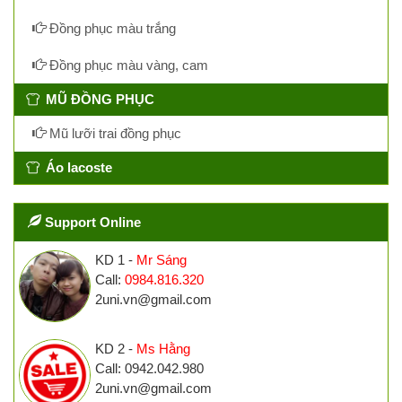
Đồng phục màu trắng
Đồng phục màu vàng, cam
MŨ ĐỒNG PHỤC
Mũ lưỡi trai đồng phục
Áo lacoste
Support Online
KD 1 -
Mr Sáng
Call:
0984.816.320
2uni.vn@gmail.com
KD 2 -
Ms Hằng
Call: 0942.042.980
2uni.vn@gmail.com