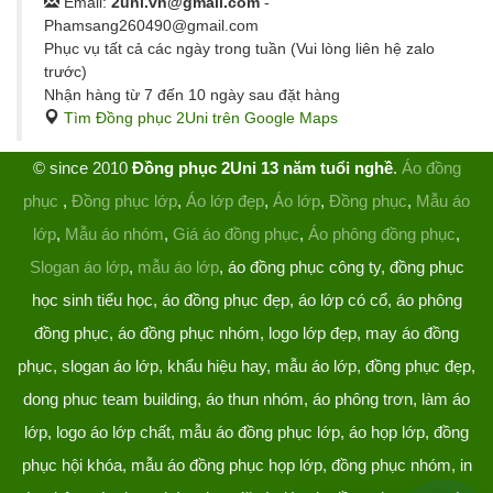
Email:
2uni.vn@gmail.com
-
Phamsang260490@gmail.com
Phục vụ tất cả các ngày trong tuần (Vui lòng liên hệ zalo
trước)
Nhận hàng từ 7 đến 10 ngày sau đặt hàng
Tìm Đồng phục 2Uni trên Google Maps
© since 2010
Đồng phục 2Uni 13 năm tuổi nghề
.
Áo đồng
phục
,
Đồng phục lớp
,
Áo lớp đẹp
,
Áo lớp
,
Đồng phục
,
Mẫu áo
lớp
,
Mẫu áo nhóm
,
Giá áo đồng phục
,
Áo phông đồng phục
,
Slogan áo lớp
,
mẫu áo lớp
, áo đồng phục công ty, đồng phục
học sinh tiểu học, áo đồng phục đẹp, áo lớp có cổ, áo phông
đồng phục, áo đồng phục nhóm, logo lớp đẹp, may áo đồng
phục, slogan áo lớp, khẩu hiệu hay, mẫu áo lớp, đồng phục đẹp,
dong phuc team building, áo thun nhóm, áo phông trơn, làm áo
lớp, logo áo lớp chất, mẫu áo đồng phục lớp, áo họp lớp, đồng
phục hội khóa, mẫu áo đồng phục họp lớp, đồng phục nhóm, in