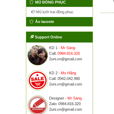
MŨ ĐỒNG PHỤC
Mũ lưỡi trai đồng phục
Áo lacoste
Support Online
KD 1 -
Mr Sáng
Call:
0984.816.320
2uni.vn@gmail.com
KD 2 -
Ms Hằng
Call: 0942.042.980
2uni.vn@gmail.com
Designer -
Mr Sáng
Zalo: 0984.816.320
2uni.vn@gmail.com