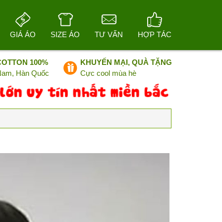
GIÁ ÁO
SIZE ÁO
TƯ VẤN
HỢP TÁC
COTTON 100%
KHUYẾN MẠI, QUÀ TẶNG
 Nam, Hàn Quốc
Cực cool mùa hè