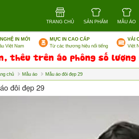
TRANG CHỦ
SẢN PHẨM
MẪU ÁO
NGHỆ IN MỚI
MỰC IN CAO CẤP
VẢI 
ầu Việt Nam
Từ các thương hiệu nổi tiếng
Việt
ang chủ
Mẫu áo
Mẫu áo đôi đẹp 29
áo đôi đẹp 29