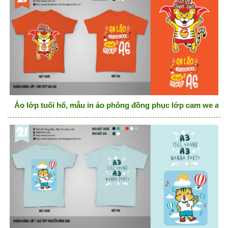
Áo lớp tuổi hổ, mẫu in áo phông đồng phục lớp cam we are 