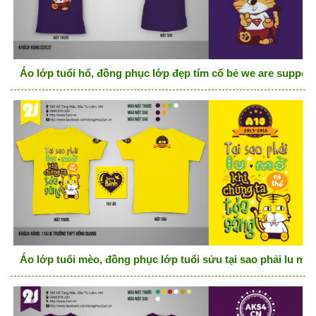
Áo lớp tuổi hổ, đồng phục lớp đẹp tím cổ bẻ we are supper
Áo lớp tuổi mèo, đồng phục lớp tuổi sửu tại sao phải lu mờ