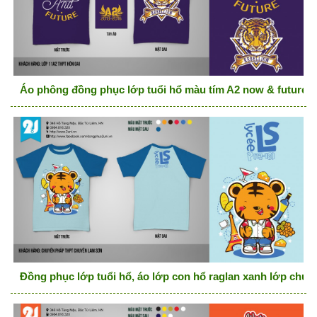
Áo phông đồng phục lớp tuổi hổ màu tím A2 now & future
Đồng phục lớp tuổi hổ, áo lớp con hổ raglan xanh lớp chu