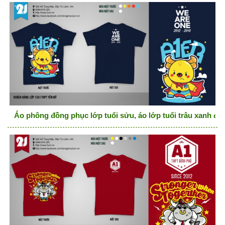
Áo phông đồng phục lớp tuổi sửu, áo lớp tuổi trâu xanh đen