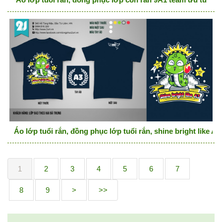
Áo lớp tuổi rắn, đồng phục lớp tuổi rắn, shine bright like A3
1
2
3
4
5
6
7
8
9
>
>>