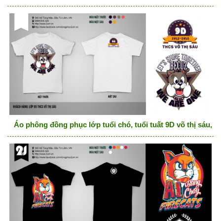
Áo phông đồng phục lớp tuổi chó, tuổi tuất 9D võ thị sáu, w