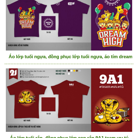
Áo lớp tuổi ngựa, đồng phục lớp tuổi ngựa, áo tím dream h
Áo lớp tuổi rắn, đồng phục lớp con rắn 9A1 team ưu tú