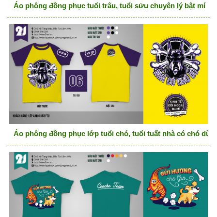
Áo phông đồng phục tuổi trâu, tuổi sửu chuyên lý bật mí mọ
Áo phông đồng phục lớp tuổi chó, tuổi tuất nhà có chó dữ