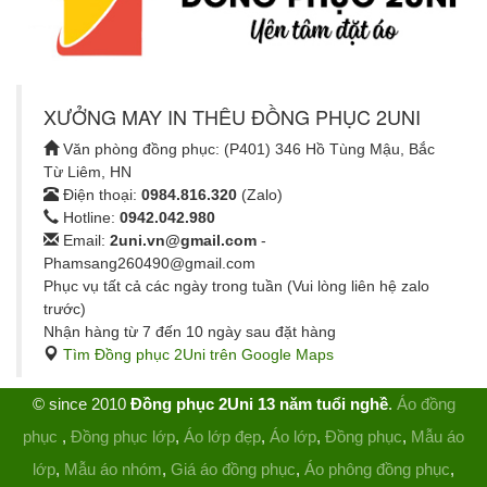
XƯỞNG MAY IN THÊU ĐỒNG PHỤC 2UNI
Văn phòng đồng phục: (P401) 346 Hồ Tùng Mậu, Bắc
Từ Liêm, HN
Điện thoại:
0984.816.320
(Zalo)
Hotline:
0942.042.980
Email:
2uni.vn@gmail.com
-
Phamsang260490@gmail.com
Phục vụ tất cả các ngày trong tuần (Vui lòng liên hệ zalo
trước)
Nhận hàng từ 7 đến 10 ngày sau đặt hàng
Tìm Đồng phục 2Uni trên Google Maps
© since 2010
Đồng phục 2Uni 13 năm tuổi nghề
.
Áo đồng
phục
,
Đồng phục lớp
,
Áo lớp đẹp
,
Áo lớp
,
Đồng phục
,
Mẫu áo
lớp
,
Mẫu áo nhóm
,
Giá áo đồng phục
,
Áo phông đồng phục
,