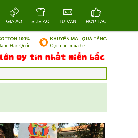
GIÁ ÁO
SIZE ÁO
TƯ VẤN
HỢP TÁC
COTTON 100%
KHUYẾN MẠI, QUÀ TẶNG
 Nam, Hàn Quốc
Cực cool mùa hè