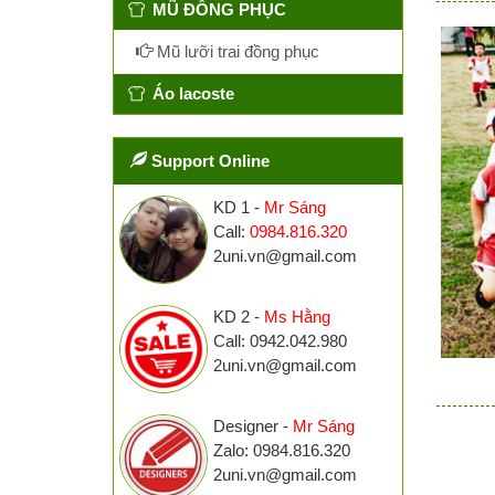
MŨ ĐỒNG PHỤC
Mũ lưỡi trai đồng phục
Áo lacoste
Support Online
KD 1 -
Mr Sáng
Call:
0984.816.320
2uni.vn@gmail.com
KD 2 -
Ms Hằng
Call: 0942.042.980
2uni.vn@gmail.com
Designer -
Mr Sáng
Zalo: 0984.816.320
2uni.vn@gmail.com