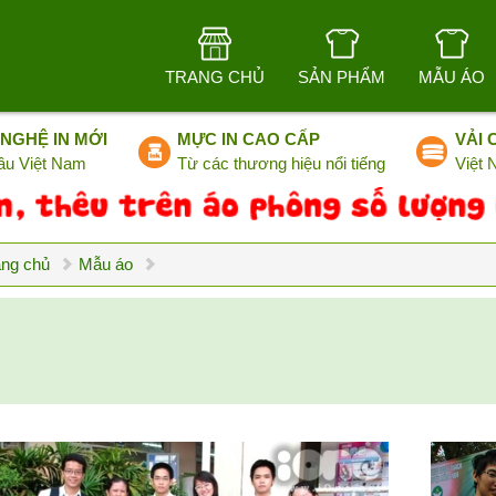
TRANG CHỦ
SẢN PHẨM
MẪU ÁO
NGHỆ IN MỚI
MỰC IN CAO CẤP
VẢI 
ầu Việt Nam
Từ các thương hiệu nổi tiếng
Việt
ang chủ
Mẫu áo