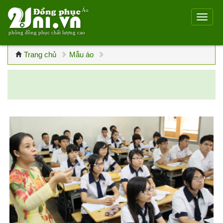
Áo
phông đồng phục chất lượng cao
Trang chủ
Mẫu áo