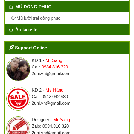
MŨ ĐỒNG PHỤC
Mũ lưỡi trai đồng phục
Áo lacoste
Support Online
KD 1 -
Mr Sáng
Call:
0984.816.320
2uni.vn@gmail.com
KD 2 -
Ms Hằng
Call: 0942.042.980
2uni.vn@gmail.com
Designer -
Mr Sáng
Zalo: 0984.816.320
2uni.vn@gmail.com