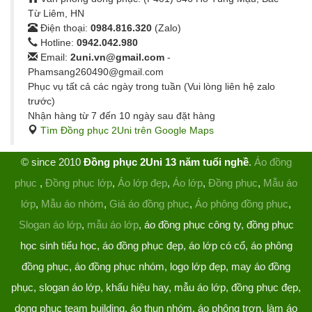
Từ Liêm, HN
Điện thoại:
0984.816.320
(Zalo)
Hotline:
0942.042.980
Email:
2uni.vn@gmail.com
-
Phamsang260490@gmail.com
Phục vụ tất cả các ngày trong tuần (Vui lòng liên hệ zalo
trước)
Nhận hàng từ 7 đến 10 ngày sau đặt hàng
Tìm Đồng phục 2Uni trên Google Maps
© since 2010
Đồng phục 2Uni 13 năm tuổi nghề
.
Áo đồng
phục
,
Đồng phục lớp
,
Áo lớp đẹp
,
Áo lớp
,
Đồng phục
,
Mẫu áo
lớp
,
Mẫu áo nhóm
,
Giá áo đồng phục
,
Áo phông đồng phục
,
Slogan áo lớp
,
mẫu áo lớp
, áo đồng phục công ty, đồng phục
học sinh tiểu học, áo đồng phục đẹp, áo lớp có cổ, áo phông
đồng phục, áo đồng phục nhóm, logo lớp đẹp, may áo đồng
phục, slogan áo lớp, khẩu hiệu hay, mẫu áo lớp, đồng phục đẹp,
dong phuc team building, áo thun nhóm, áo phông trơn, làm áo