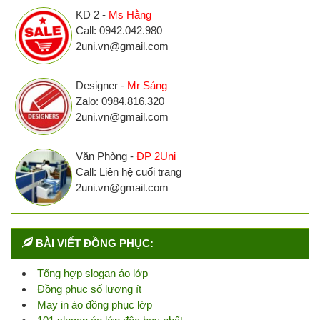
KD 2 -
Ms Hằng
Call: 0942.042.980
2uni.vn@gmail.com
Designer -
Mr Sáng
Zalo: 0984.816.320
2uni.vn@gmail.com
Văn Phòng -
ĐP 2Uni
Call: Liên hệ cuối trang
2uni.vn@gmail.com
BÀI VIẾT ĐỒNG PHỤC:
Tổng hợp slogan áo lớp
Đồng phục số lượng ít
May in áo đồng phục lớp