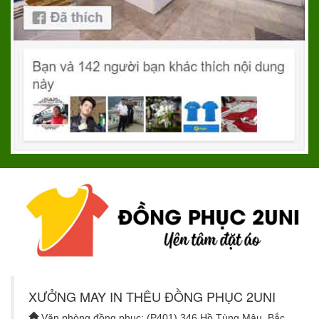
XƯỞNG MAY IN THÊU ĐỒNG PHỤC 2UNI
Văn phòng đồng phục: (P401) 346 Hồ Tùng Mậu, Bắc