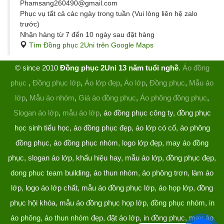
Phamsang260490@gmail.com
Phục vụ tất cả các ngày trong tuần (Vui lòng liên hệ zalo
trước)
Nhận hàng từ 7 đến 10 ngày sau đặt hàng
Tìm Đồng phục 2Uni trên Google Maps
© since 2010
Đồng phục 2Uni 13 năm tuổi nghề
.
Áo đồng
phục
,
Đồng phục lớp
,
Áo lớp đẹp
,
Áo lớp
,
Đồng phục
,
Mẫu áo
lớp
,
Mẫu áo nhóm
,
Giá áo đồng phục
,
Áo phông đồng phục
,
Slogan áo lớp
,
mẫu áo lớp
, áo đồng phục công ty, đồng phục
học sinh tiểu học, áo đồng phục đẹp, áo lớp có cổ, áo phông
đồng phục, áo đồng phục nhóm, logo lớp đẹp, may áo đồng
phục, slogan áo lớp, khẩu hiệu hay, mẫu áo lớp, đồng phục đẹp,
dong phuc team building, áo thun nhóm, áo phông trơn, làm áo
lớp, logo áo lớp chất, mẫu áo đồng phục lớp, áo họp lớp, đồng
phục hội khóa, mẫu áo đồng phục họp lớp, đồng phục nhóm, in
áo phông, áo thun nhóm đẹp, đặt áo lớp, in đồng phục, may áo