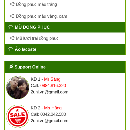
Đồng phục màu trắng
Đồng phục màu vàng, cam
MŨ ĐỒNG PHỤC
Mũ lưỡi trai đồng phục
Áo lacoste
Support Online
KD 1 -
Mr Sáng
Call:
0984.816.320
2uni.vn@gmail.com
KD 2 -
Ms Hằng
Call: 0942.042.980
2uni.vn@gmail.com