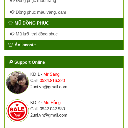
Đồng phục màu trắng
Đồng phục màu vàng, cam
MŨ ĐỒNG PHỤC
Mũ lưỡi trai đồng phục
Áo lacoste
Support Online
KD 1 -
Mr Sáng
Call:
0984.816.320
2uni.vn@gmail.com
KD 2 -
Ms Hằng
Call: 0942.042.980
2uni.vn@gmail.com