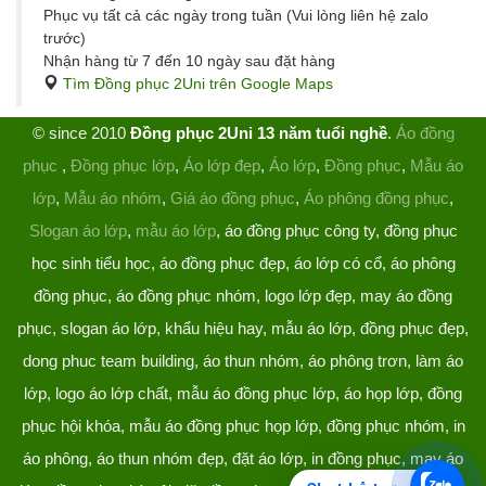
Phục vụ tất cả các ngày trong tuần (Vui lòng liên hệ zalo
trước)
Nhận hàng từ 7 đến 10 ngày sau đặt hàng
Tìm Đồng phục 2Uni trên Google Maps
© since 2010
Đồng phục 2Uni 13 năm tuổi nghề
.
Áo đồng
phục
,
Đồng phục lớp
,
Áo lớp đẹp
,
Áo lớp
,
Đồng phục
,
Mẫu áo
lớp
,
Mẫu áo nhóm
,
Giá áo đồng phục
,
Áo phông đồng phục
,
Slogan áo lớp
,
mẫu áo lớp
, áo đồng phục công ty, đồng phục
học sinh tiểu học, áo đồng phục đẹp, áo lớp có cổ, áo phông
đồng phục, áo đồng phục nhóm, logo lớp đẹp, may áo đồng
phục, slogan áo lớp, khẩu hiệu hay, mẫu áo lớp, đồng phục đẹp,
dong phuc team building, áo thun nhóm, áo phông trơn, làm áo
lớp, logo áo lớp chất, mẫu áo đồng phục lớp, áo họp lớp, đồng
phục hội khóa, mẫu áo đồng phục họp lớp, đồng phục nhóm, in
áo phông, áo thun nhóm đẹp, đặt áo lớp, in đồng phục, may áo