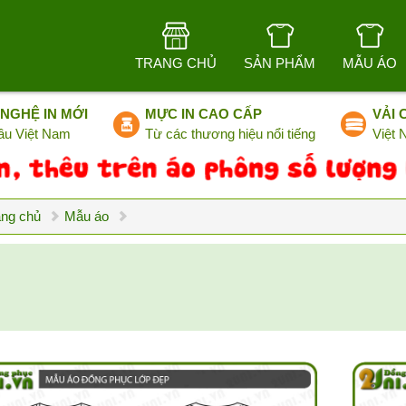
TRANG CHỦ
SẢN PHẨM
MẪU ÁO
NGHỆ IN MỚI
MỰC IN CAO CẤP
VẢI 
ầu Việt Nam
Từ các thương hiệu nổi tiếng
Việt
ang chủ
Mẫu áo