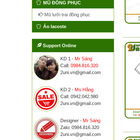
MŨ ĐỒNG PHỤC
Mũ lưỡi trai đồng phục
Áo lacoste
Support Online
KD 1 -
Mr Sáng
Call:
0984.816.320
2uni.vn@gmail.com
KD 2 -
Ms Hằng
Call: 0942.042.980
2uni.vn@gmail.com
Designer -
Mr Sáng
Zalo: 0984.816.320
2uni.vn@gmail.com