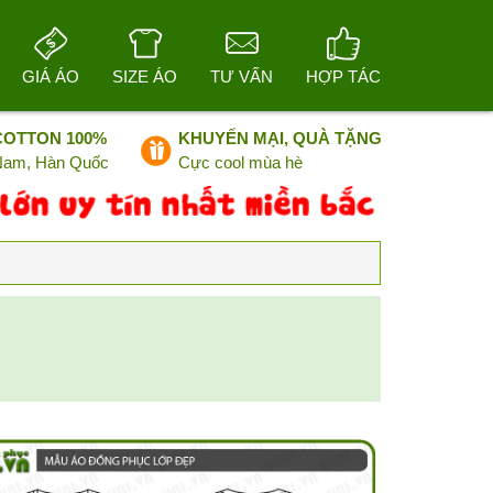
GIÁ ÁO
SIZE ÁO
TƯ VẤN
HỢP TÁC
COTTON 100%
KHUYẾN MẠI, QUÀ TẶNG
 Nam, Hàn Quốc
Cực cool mùa hè