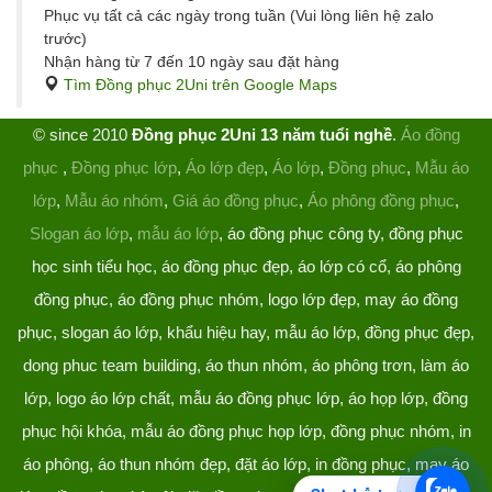
Phục vụ tất cả các ngày trong tuần (Vui lòng liên hệ zalo
trước)
Nhận hàng từ 7 đến 10 ngày sau đặt hàng
Tìm Đồng phục 2Uni trên Google Maps
© since 2010
Đồng phục 2Uni 13 năm tuổi nghề
.
Áo đồng
phục
,
Đồng phục lớp
,
Áo lớp đẹp
,
Áo lớp
,
Đồng phục
,
Mẫu áo
lớp
,
Mẫu áo nhóm
,
Giá áo đồng phục
,
Áo phông đồng phục
,
Slogan áo lớp
,
mẫu áo lớp
, áo đồng phục công ty, đồng phục
học sinh tiểu học, áo đồng phục đẹp, áo lớp có cổ, áo phông
đồng phục, áo đồng phục nhóm, logo lớp đẹp, may áo đồng
phục, slogan áo lớp, khẩu hiệu hay, mẫu áo lớp, đồng phục đẹp,
dong phuc team building, áo thun nhóm, áo phông trơn, làm áo
lớp, logo áo lớp chất, mẫu áo đồng phục lớp, áo họp lớp, đồng
phục hội khóa, mẫu áo đồng phục họp lớp, đồng phục nhóm, in
áo phông, áo thun nhóm đẹp, đặt áo lớp, in đồng phục, may áo