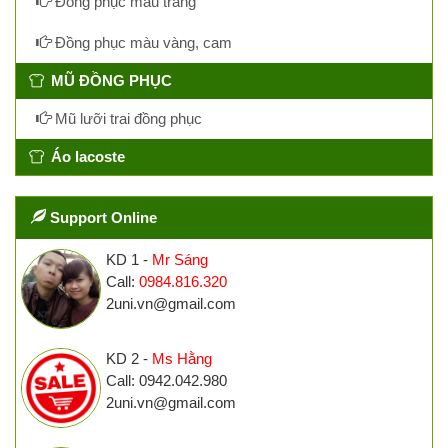
Đồng phục màu trắng
Đồng phục màu vàng, cam
MŨ ĐỒNG PHỤC
Mũ lưỡi trai đồng phục
Áo lacoste
Support Online
KD 1 -
Mr Sáng
Call:
0984.816.320
2uni.vn@gmail.com
KD 2 -
Ms Hằng
Call: 0942.042.980
2uni.vn@gmail.com