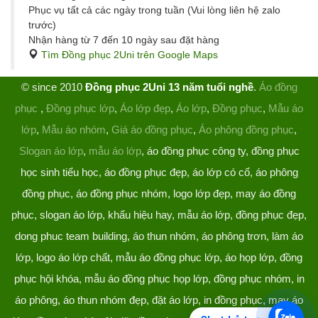
Phục vụ tất cả các ngày trong tuần (Vui lòng liên hệ zalo
trước)
Nhận hàng từ 7 đến 10 ngày sau đặt hàng
Tìm Đồng phục 2Uni trên Google Maps
© since 2010
Đồng phục 2Uni 13 năm tuổi nghề
.
Áo đồng
phục
,
Đồng phục lớp
,
Áo lớp đẹp
,
Áo lớp
,
Đồng phục
,
Mẫu áo
lớp
,
Mẫu áo nhóm
,
Giá áo đồng phục
,
Áo phông đồng phục
,
Slogan áo lớp
,
mẫu áo lớp
, áo đồng phục công ty, đồng phục
học sinh tiểu học, áo đồng phục đẹp, áo lớp có cổ, áo phông
đồng phục, áo đồng phục nhóm, logo lớp đẹp, may áo đồng
phục, slogan áo lớp, khẩu hiệu hay, mẫu áo lớp, đồng phục đẹp,
dong phuc team building, áo thun nhóm, áo phông trơn, làm áo
lớp, logo áo lớp chất, mẫu áo đồng phục lớp, áo họp lớp, đồng
phục hội khóa, mẫu áo đồng phục họp lớp, đồng phục nhóm, in
áo phông, áo thun nhóm đẹp, đặt áo lớp, in đồng phục, may áo