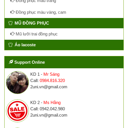
Đồng phục màu trắng
Đồng phục màu vàng, cam
MŨ ĐỒNG PHỤC
Mũ lưỡi trai đồng phục
Áo lacoste
Support Online
KD 1 -
Mr Sáng
Call:
0984.816.320
2uni.vn@gmail.com
KD 2 -
Ms Hằng
Call: 0942.042.980
2uni.vn@gmail.com