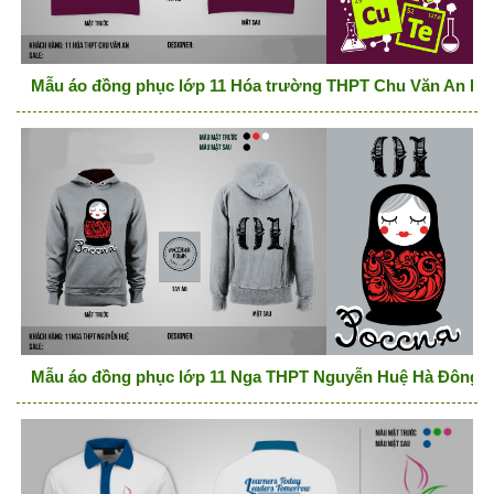
Mẫu áo đồng phục lớp 11 Hóa trường THPT Chu Văn An Hà
Mẫu áo đồng phục lớp 11 Nga THPT Nguyễn Huệ Hà Đông H