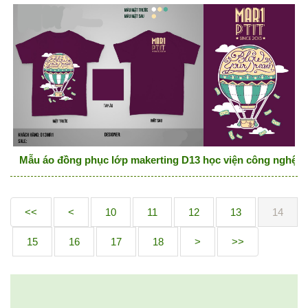
Mẫu áo đồng phục lớp makerting D13 học viện công nghệ b
<<
<
10
11
12
13
14
15
16
17
18
>
>>