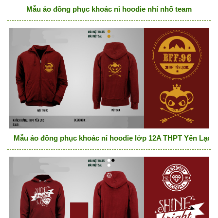
Mẫu áo đồng phục khoác nỉ hoodie nhí nhố team
Mẫu áo đồng phục khoác nỉ hoodie lớp 12A THPT Yên Lạc