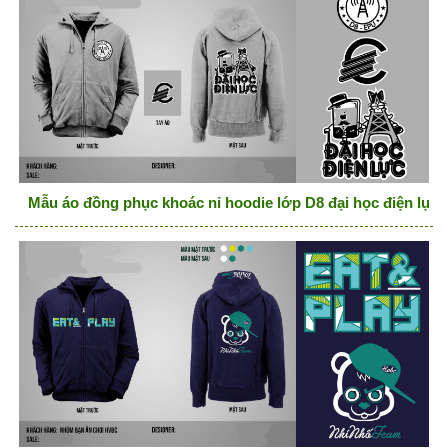
Mẫu áo đồng phục khoác nỉ hoodie lớp D8 đại học điện lực