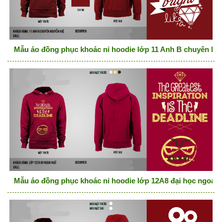
Mẫu áo đồng phục khoác nỉ hoodie lớp 11 Anh B chuyên N
Mẫu áo đồng phục khoác nỉ hoodie lớp 12A8 đại học ngoại