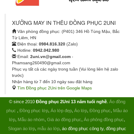
XƯỞNG MAY IN THÊU ĐỒNG PHỤC 2UNI
Văn phòng đồng phục: (P401) 346 Hồ Tùng Mậu, Bắc
Từ Liêm, HN
Điện thoại:
0984.816.320
(Zalo)
Hotline:
0942.042.980
Email:
2uni.vn@gmail.com
-
Phamsang260490@gmail.com
Phục vụ tất cả các ngày trong tuần (Vui lòng liên hệ zalo
trước)
Nhận hàng từ 7 đến 10 ngày sau đặt hàng
Tìm Đồng phục 2Uni trên Google Maps
© since 2010
Đồng phục 2Uni 13 năm tuổi nghề
.
Áo đồng
phục
,
Đồng phục lớp
,
Áo lớp đẹp
,
Áo lớp
,
Đồng phục
,
Mẫu áo
lớp
,
Mẫu áo nhóm
,
Giá áo đồng phục
,
Áo phông đồng phục
,
Slogan áo lớp
,
mẫu áo lớp
, áo đồng phục công ty, đồng phục