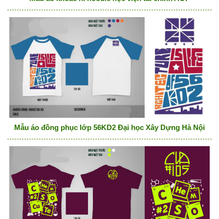
Mẫu áo đồng phục lớp 56KD2 Đại học Xây Dựng Hà Nội