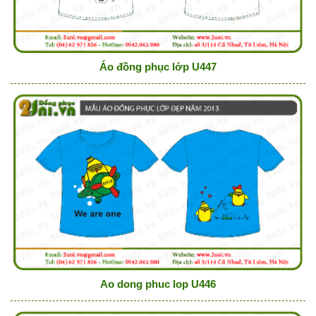
Áo đồng phục lớp U447
Ao dong phuc lop U446