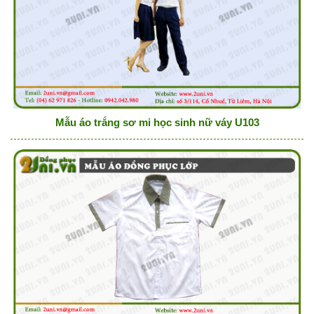
Mẫu áo trắng sơ mi học sinh nữ váy U103