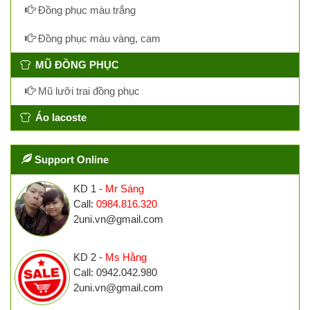
Đồng phục màu trắng
Đồng phục màu vàng, cam
MŨ ĐỒNG PHỤC
Mũ lưỡi trai đồng phục
Áo lacoste
Support Online
KD 1 -
Mr Sáng
Call:
0984.816.320
2uni.vn@gmail.com
KD 2 -
Ms Hằng
Call: 0942.042.980
2uni.vn@gmail.com