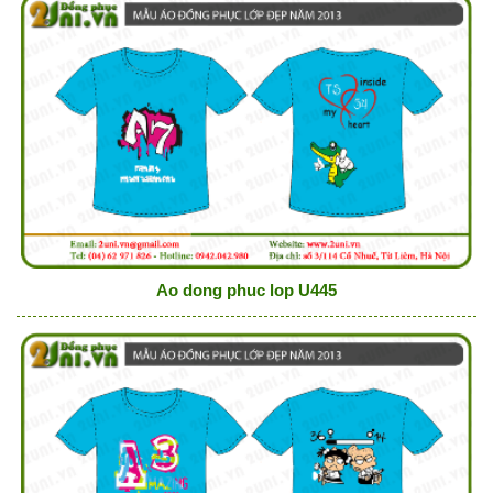
Ao dong phuc lop U445