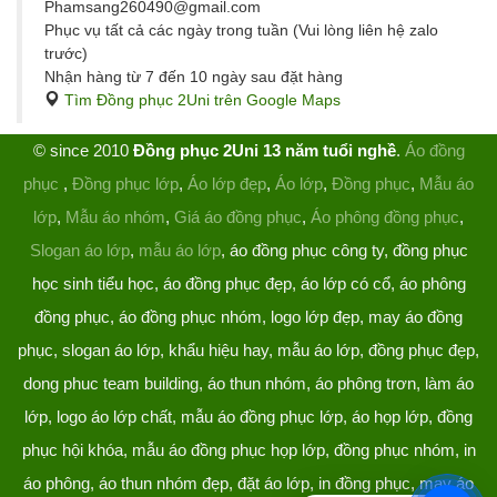
Phamsang260490@gmail.com
Phục vụ tất cả các ngày trong tuần (Vui lòng liên hệ zalo
trước)
Nhận hàng từ 7 đến 10 ngày sau đặt hàng
Tìm Đồng phục 2Uni trên Google Maps
© since 2010
Đồng phục 2Uni 13 năm tuổi nghề
.
Áo đồng
phục
,
Đồng phục lớp
,
Áo lớp đẹp
,
Áo lớp
,
Đồng phục
,
Mẫu áo
lớp
,
Mẫu áo nhóm
,
Giá áo đồng phục
,
Áo phông đồng phục
,
Slogan áo lớp
,
mẫu áo lớp
, áo đồng phục công ty, đồng phục
học sinh tiểu học, áo đồng phục đẹp, áo lớp có cổ, áo phông
đồng phục, áo đồng phục nhóm, logo lớp đẹp, may áo đồng
phục, slogan áo lớp, khẩu hiệu hay, mẫu áo lớp, đồng phục đẹp,
dong phuc team building, áo thun nhóm, áo phông trơn, làm áo
lớp, logo áo lớp chất, mẫu áo đồng phục lớp, áo họp lớp, đồng
phục hội khóa, mẫu áo đồng phục họp lớp, đồng phục nhóm, in
áo phông, áo thun nhóm đẹp, đặt áo lớp, in đồng phục, may áo