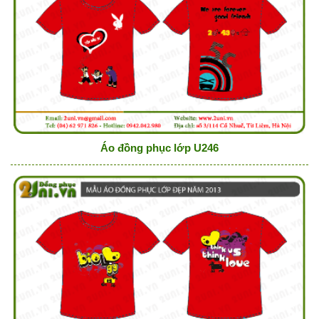
Áo đồng phục lớp U246