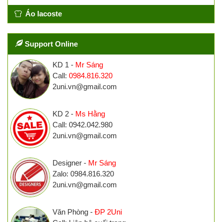
Áo lacoste
Support Online
KD 1 -
Mr Sáng
Call:
0984.816.320
2uni.vn@gmail.com
KD 2 -
Ms Hằng
Call: 0942.042.980
2uni.vn@gmail.com
Designer -
Mr Sáng
Zalo: 0984.816.320
2uni.vn@gmail.com
Văn Phòng -
ĐP 2Uni