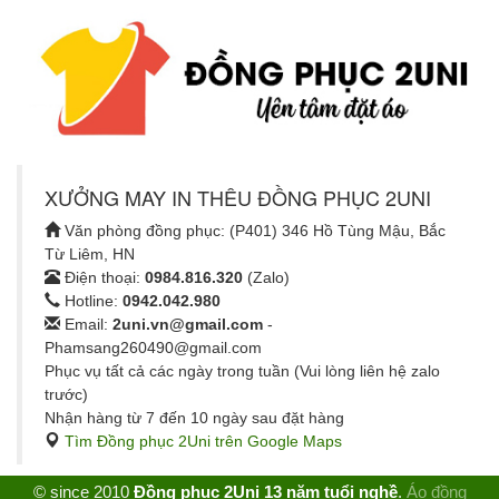
XƯỞNG MAY IN THÊU ĐỒNG PHỤC 2UNI
Văn phòng đồng phục: (P401) 346 Hồ Tùng Mậu, Bắc
Từ Liêm, HN
Điện thoại:
0984.816.320
(Zalo)
Hotline:
0942.042.980
Email:
2uni.vn@gmail.com
-
Phamsang260490@gmail.com
Phục vụ tất cả các ngày trong tuần (Vui lòng liên hệ zalo
trước)
Nhận hàng từ 7 đến 10 ngày sau đặt hàng
Tìm Đồng phục 2Uni trên Google Maps
© since 2010
Đồng phục 2Uni 13 năm tuổi nghề
.
Áo đồng