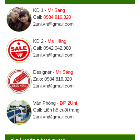
KD 1 -
Mr Sáng
Call:
0984.816.320
2uni.vn@gmail.com
KD 2 -
Ms Hằng
Call: 0942.042.980
2uni.vn@gmail.com
Designer -
Mr Sáng
Zalo: 0984.816.320
2uni.vn@gmail.com
Văn Phòng -
ĐP 2Uni
Call: Liên hệ cuối trang
2uni.vn@gmail.com