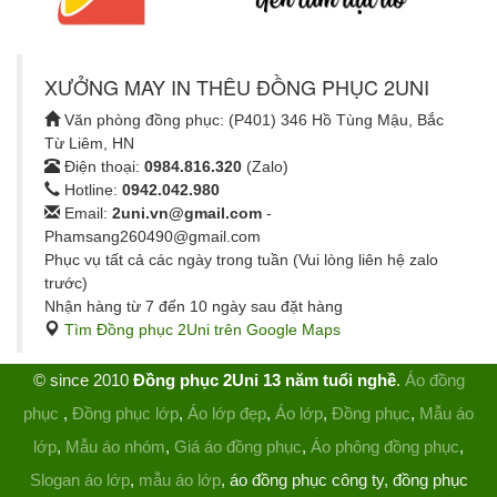
XƯỞNG MAY IN THÊU ĐỒNG PHỤC 2UNI
Văn phòng đồng phục: (P401) 346 Hồ Tùng Mậu, Bắc
Từ Liêm, HN
Điện thoại:
0984.816.320
(Zalo)
Hotline:
0942.042.980
Email:
2uni.vn@gmail.com
-
Phamsang260490@gmail.com
Phục vụ tất cả các ngày trong tuần (Vui lòng liên hệ zalo
trước)
Nhận hàng từ 7 đến 10 ngày sau đặt hàng
Tìm Đồng phục 2Uni trên Google Maps
© since 2010
Đồng phục 2Uni 13 năm tuổi nghề
.
Áo đồng
phục
,
Đồng phục lớp
,
Áo lớp đẹp
,
Áo lớp
,
Đồng phục
,
Mẫu áo
lớp
,
Mẫu áo nhóm
,
Giá áo đồng phục
,
Áo phông đồng phục
,
Slogan áo lớp
,
mẫu áo lớp
, áo đồng phục công ty, đồng phục