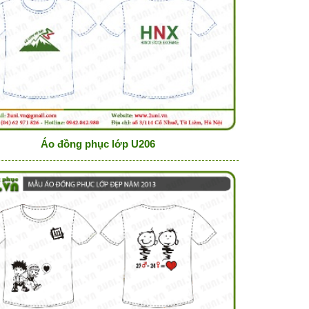
Áo đồng phục lớp U206