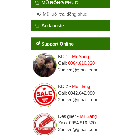
MŨ ĐỒNG PHỤC
Mũ lưỡi trai đồng phục
Áo lacoste
Support Online
KD 1 -
Mr Sáng
Call:
0984.816.320
2uni.vn@gmail.com
KD 2 -
Ms Hằng
Call: 0942.042.980
2uni.vn@gmail.com
Designer -
Mr Sáng
Zalo: 0984.816.320
2uni.vn@gmail.com