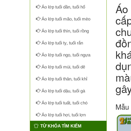
Áo 
Áo lớp tuổi dần, tuổi hổ
cấp
Áo lớp tuổi mão, tuổi mèo
chu
Áo lớp tuổi thìn, tuổi rồng
đồn
Áo lớp tuổi tỵ, tuổi rắn
khá
Áo lớp tuổi ngọ, tuổi ngựa
dụn
Áo lớp tuổi mùi, tuổi dê
màu
Áo lớp tuổi thân, tuổi khỉ
gây
Áo lớp tuổi dậu, tuổi gà
Áo lớp tuổi tuất, tuổi chó
Mẫu 
Áo lớp tuổi hợi, tuổi lợn
TỪ KHÓA TÌM KIẾM