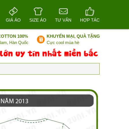
GIÁ ÁO
SIZE ÁO
TƯ VẤN
HỢP TÁC
COTTON 100%
KHUYẾN MẠI, QUÀ TẶNG
 Nam, Hàn Quốc
Cực cool mùa hè