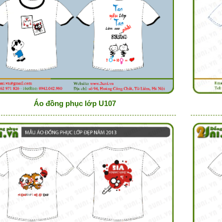
Áo đồng phục lớp U107