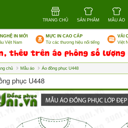
TRANG CHỦ
SẢN PHẨM
MẪU ÁO
NGHỆ IN MỚI
MỰC IN CAO CẤP
VẢI 
ầu Việt Nam
Từ các thương hiệu nổi tiếng
Việt
ang chủ
Mẫu áo
Áo đồng phục U448
ồng phục U448