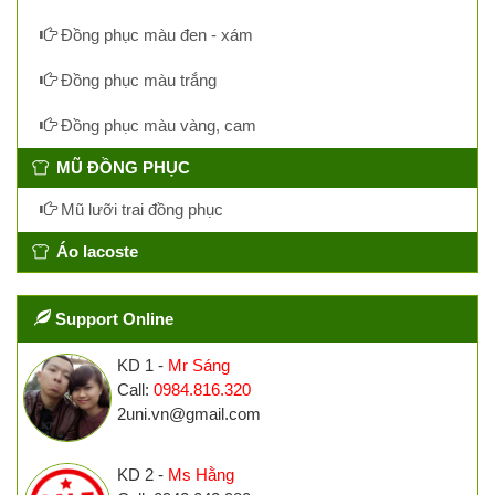
Đồng phục màu đen - xám
Đồng phục màu trắng
Đồng phục màu vàng, cam
MŨ ĐỒNG PHỤC
Mũ lưỡi trai đồng phục
Áo lacoste
Support Online
KD 1 -
Mr Sáng
Call:
0984.816.320
2uni.vn@gmail.com
KD 2 -
Ms Hằng