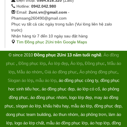
Điện thoại:
0984.816.320
(Zalo)
Hotline:
0942.042.980
Email:
2uni.vn@gmail.com
-
Phamsang260490@gmail.com
Phục vụ tất cả các ngày trong tuần (Vui lòng liên hệ zalo
trước)
Nhận hàng từ 7 đến 10 ngày sau đặt hàng
Tìm Đồng phục 2Uni trên Google Maps
© since 2010
Đồng phục 2Uni 13 năm tuổi nghề
.
Áo đồng
phục
,
Đồng phục lớp
,
Áo lớp đẹp
,
Áo lớp
,
Đồng phục
,
Mẫu áo
lớp
,
Mẫu áo nhóm
,
Giá áo đồng phục
,
Áo phông đồng phục
,
Slogan áo lớp
,
mẫu áo lớp
, áo đồng phục công ty, đồng phục
học sinh tiểu học, áo đồng phục đẹp, áo lớp có cổ, áo phông
đồng phục, áo đồng phục nhóm, logo lớp đẹp, may áo đồng
phục, slogan áo lớp, khẩu hiệu hay, mẫu áo lớp, đồng phục đẹp,
dong phuc team building, áo thun nhóm, áo phông trơn, làm áo
lớp, logo áo lớp chất, mẫu áo đồng phục lớp, áo họp lớp, đồng