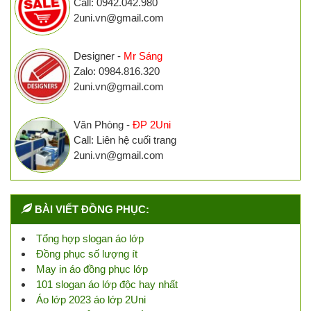
Call: 0942.042.980
2uni.vn@gmail.com
Designer -
Mr Sáng
Zalo: 0984.816.320
2uni.vn@gmail.com
Văn Phòng -
ĐP 2Uni
Call: Liên hệ cuối trang
2uni.vn@gmail.com
BÀI VIẾT ĐỒNG PHỤC:
Tổng hợp slogan áo lớp
Đồng phục số lượng ít
May in áo đồng phục lớp
101 slogan áo lớp độc hay nhất
Áo lớp 2023 áo lớp 2Uni