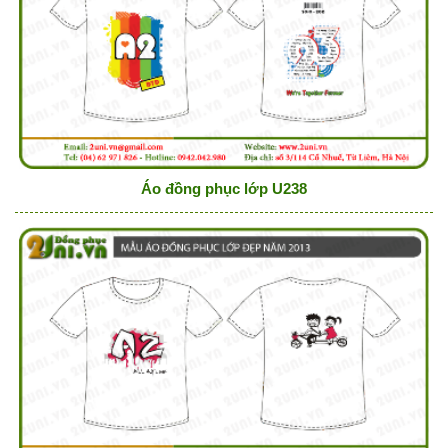
Áo đồng phục lớp U238