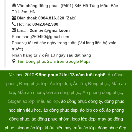
Văn phòng đồng phục: (P401) 346 Hồ Tùng Mậu, Bắc
Từ Liêm, HN
Điện thoại:
0984.816.320
(Zalo)
Hotline:
0942.042.980
Email:
2uni.vn@gmail.com
-
Phamsang260490@gmail.com
Phục vụ tất cả các ngày trong tuần (Vui lòng liên hệ zalo
trước)
Nhận hàng từ 7 đến 10 ngày sau đặt hàng
Tìm Đồng phục 2Uni trên Google Maps
© since 2010
Đồng phục 2Uni 13 năm tuổi nghề
.
Áo đồng
phục
,
Đồng phục lớp
,
Áo lớp đẹp
,
Áo lớp
,
Đồng phục
,
Mẫu áo
lớp
,
Mẫu áo nhóm
,
Giá áo đồng phục
,
Áo phông đồng phục
,
Slogan áo lớp
,
mẫu áo lớp
, áo đồng phục công ty, đồng phục
học sinh tiểu học, áo đồng phục đẹp, áo lớp có cổ, áo phông
đồng phục, áo đồng phục nhóm, logo lớp đẹp, may áo đồng
phục, slogan áo lớp, khẩu hiệu hay, mẫu áo lớp, đồng phục đẹp,