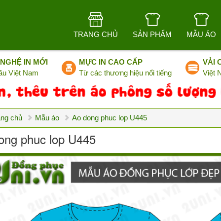
TRANG CHỦ
SẢN PHẨM
MẪU ÁO
NGHỆ IN MỚI
MỰC IN CAO CẤP
VẢI 
ầu Việt Nam
Từ các thương hiệu nổi tiếng
Việt
ang chủ
Mẫu áo
Ao dong phuc lop U445
ong phuc lop U445