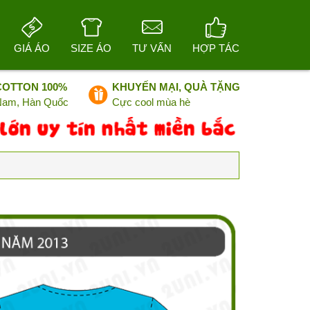
GIÁ ÁO
SIZE ÁO
TƯ VẤN
HỢP TÁC
COTTON 100%
KHUYẾN MẠI, QUÀ TẶNG
 Nam, Hàn Quốc
Cực cool mùa hè