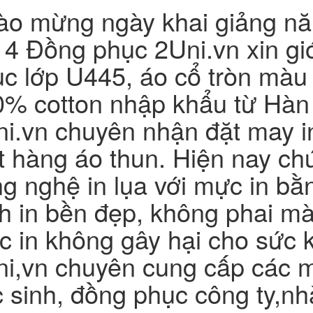
ào mừng ngày khai giảng nă
4 Đồng phục 2Uni.vn xin gi
c lớp U445, áo cổ tròn màu 
0% cotton nhập khẩu từ Hà
i.vn chuyên nhận đặt may i
 hàng áo thun. Hiện nay ch
g nghệ in lụa với mực in bằ
h in bền đẹp, không phai mà
 in không gây hại cho sức 
i,vn chuyên cung cấp các 
 sinh, đồng phục công ty,n