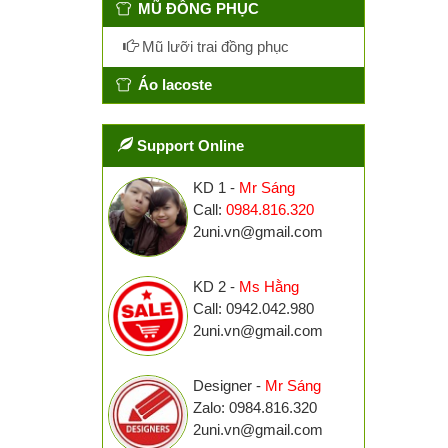
MŨ ĐỒNG PHỤC
Mũ lưỡi trai đồng phục
Áo lacoste
Support Online
KD 1 -
Mr Sáng
Call:
0984.816.320
2uni.vn@gmail.com
KD 2 -
Ms Hằng
Call: 0942.042.980
2uni.vn@gmail.com
Designer -
Mr Sáng
Zalo: 0984.816.320
2uni.vn@gmail.com