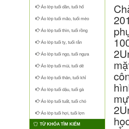
Ch
Áo lớp tuổi dần, tuổi hổ
201
Áo lớp tuổi mão, tuổi mèo
phụ
Áo lớp tuổi thìn, tuổi rồng
10
Áo lớp tuổi tỵ, tuổi rắn
2Un
Áo lớp tuổi ngọ, tuổi ngựa
mặt
Áo lớp tuổi mùi, tuổi dê
côn
Áo lớp tuổi thân, tuổi khỉ
hìn
Áo lớp tuổi dậu, tuổi gà
mực
Áo lớp tuổi tuất, tuổi chó
2Un
Áo lớp tuổi hợi, tuổi lợn
học
TỪ KHÓA TÌM KIẾM