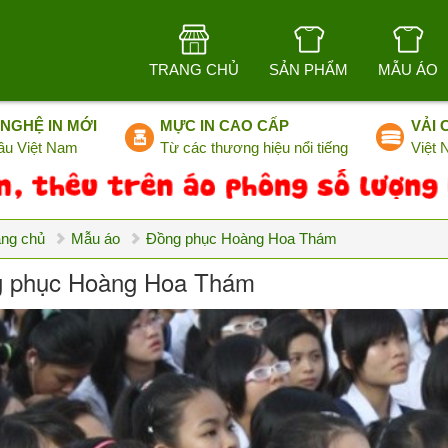
TRANG CHỦ
SẢN PHẨM
MẪU ÁO
NGHỆ IN MỚI
MỰC IN CAO CẤP
VẢI 
ầu Việt Nam
Từ các thương hiệu nổi tiếng
Việt
ang chủ
Mẫu áo
Đồng phục Hoàng Hoa Thám
 phục Hoàng Hoa Thám