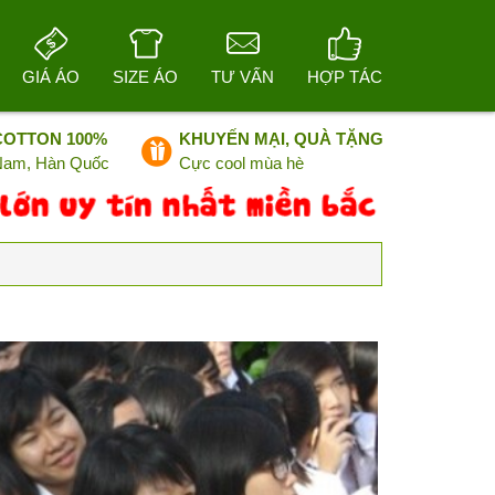
GIÁ ÁO
SIZE ÁO
TƯ VẤN
HỢP TÁC
COTTON 100%
KHUYẾN MẠI, QUÀ TẶNG
 Nam, Hàn Quốc
Cực cool mùa hè