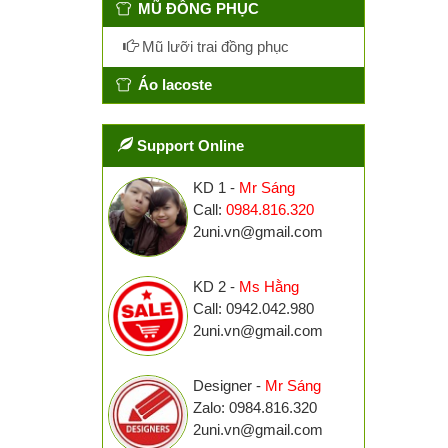
MŨ ĐỒNG PHỤC
Mũ lưỡi trai đồng phục
Áo lacoste
Support Online
KD 1 -
Mr Sáng
Call:
0984.816.320
2uni.vn@gmail.com
KD 2 -
Ms Hằng
Call: 0942.042.980
2uni.vn@gmail.com
Designer -
Mr Sáng
Zalo: 0984.816.320
2uni.vn@gmail.com