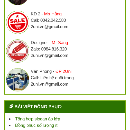
KD 2 -
Ms Hằng
Call: 0942.042.980
2uni.vn@gmail.com
Designer -
Mr Sáng
Zalo: 0984.816.320
2uni.vn@gmail.com
Văn Phòng -
ĐP 2Uni
Call: Liên hệ cuối trang
2uni.vn@gmail.com
BÀI VIẾT ĐỒNG PHỤC:
Tổng hợp slogan áo lớp
Đồng phục số lượng ít