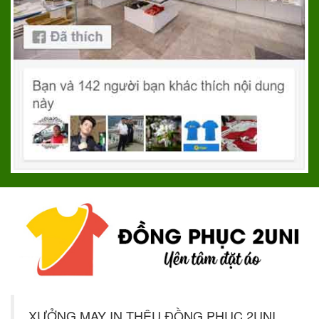
XƯỞNG MAY IN THÊU ĐỒNG PHỤC 2UNI