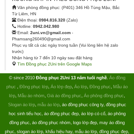
Văn phòng đồng phục: (P401) 346 Hồ Tùng Mậu, Bắc
Từ Liêm, HN
Điện thoại:
0984.816.320
(Zalo)
Hotline:
0942.042.980
Email:
2uni.vn@gmail.com
-
Phamsang260490@gmail.com
Phục vụ tất cả các ngày trong tuần (Vui lòng liên hệ zalo
trước)
Nhận hàng từ 7 đến 10 ngày sau đặt hàng
Tìm Đồng phục 2Uni trên Google Maps
© since 2010
Đồng phục 2Uni 13 năm tuổi nghề
.
Áo đồng
phục
,
Đồng phục lớp
,
Áo lớp đẹp
,
Áo lớp
,
Đồng phục
,
Mẫu áo
lớp
,
Mẫu áo nhóm
,
Giá áo đồng phục
,
Áo phông đồng phục
,
Slogan áo lớp
,
mẫu áo lớp
, áo đồng phục công ty, đồng phục
học sinh tiểu học, áo đồng phục đẹp, áo lớp có cổ, áo phông
đồng phục, áo đồng phục nhóm, logo lớp đẹp, may áo đồng
phục, slogan áo lớp, khẩu hiệu hay, mẫu áo lớp, đồng phục đẹp,