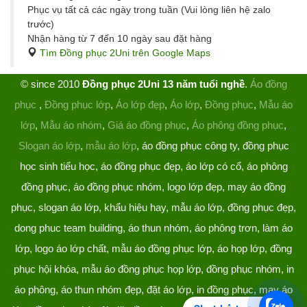
Phục vụ tất cả các ngày trong tuần (Vui lòng liên hệ zalo
trước)
Nhận hàng từ 7 đến 10 ngày sau đặt hàng
Tìm Đồng phục 2Uni trên Google Maps
© since 2010
Đồng phục 2Uni 13 năm tuổi nghề
.
Áo đồng
phục
,
Đồng phục lớp
,
Áo lớp đẹp
,
Áo lớp
,
Đồng phục
,
Mẫu áo
lớp
,
Mẫu áo nhóm
,
Giá áo đồng phục
,
Áo phông đồng phục
,
Slogan áo lớp
,
mẫu áo lớp
, áo đồng phục công ty, đồng phục
học sinh tiểu học, áo đồng phục đẹp, áo lớp có cổ, áo phông
đồng phục, áo đồng phục nhóm, logo lớp đẹp, may áo đồng
phục, slogan áo lớp, khẩu hiệu hay, mẫu áo lớp, đồng phục đẹp,
dong phuc team building, áo thun nhóm, áo phông trơn, làm áo
lớp, logo áo lớp chất, mẫu áo đồng phục lớp, áo họp lớp, đồng
phục hội khóa, mẫu áo đồng phục họp lớp, đồng phục nhóm, in
áo phông, áo thun nhóm đẹp, đặt áo lớp, in đồng phục, may áo