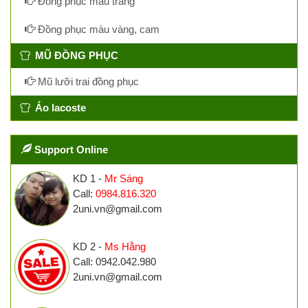
Đồng phục màu trắng
Đồng phục màu vàng, cam
MŨ ĐỒNG PHỤC
Mũ lưỡi trai đồng phục
Áo lacoste
Support Online
KD 1 -
Mr Sáng
Call:
0984.816.320
2uni.vn@gmail.com
KD 2 -
Ms Hằng
Call: 0942.042.980
2uni.vn@gmail.com