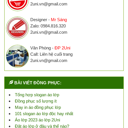
2uni.vn@gmail.com
Designer -
Mr Sáng
Zalo: 0984.816.320
2uni.vn@gmail.com
Văn Phòng -
ĐP 2Uni
Call: Liên hệ cuối trang
2uni.vn@gmail.com
BÀI VIẾT ĐỒNG PHỤC:
Tổng hợp slogan áo lớp
Đồng phục số lượng ít
May in áo đồng phục lớp
101 slogan áo lớp độc hay nhất
Áo lớp 2023 áo lớp 2Uni
Đặt áo lớp ở đâu và thế nào?