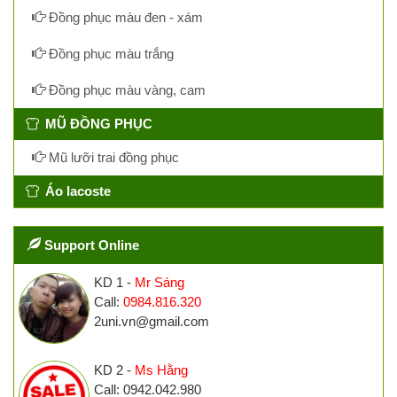
Đồng phục màu đen - xám
Đồng phục màu trắng
Đồng phục màu vàng, cam
MŨ ĐỒNG PHỤC
Mũ lưỡi trai đồng phục
Áo lacoste
Support Online
KD 1 -
Mr Sáng
Call:
0984.816.320
2uni.vn@gmail.com
KD 2 -
Ms Hằng
Call: 0942.042.980