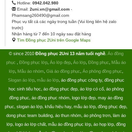
Hotline:
0942.042.980
Email:
2uni.vn@gmail.com
-
Phamsang260490@gmail.com
Phục vụ tất cả các ngày trong tuần (Vui lòng liên hệ zalo
trước)
Nhận hàng từ 7 đến 10 ngày sau đặt hàng
Tìm Đồng phục 2Uni trên Google Maps
© since 2010
Đồng phục 2Uni 13 năm tuổi nghề
.
Áo đồng
phục
,
Đồng phục lớp
,
Áo lớp đẹp
,
Áo lớp
,
Đồng phục
,
Mẫu áo
lớp
,
Mẫu áo nhóm
,
Giá áo đồng phục
,
Áo phông đồng phục
,
Slogan áo lớp
,
mẫu áo lớp
, áo đồng phục công ty, đồng phục
học sinh tiểu học, áo đồng phục đẹp, áo lớp có cổ, áo phông
đồng phục, áo đồng phục nhóm, logo lớp đẹp, may áo đồng
phục, slogan áo lớp, khẩu hiệu hay, mẫu áo lớp, đồng phục đẹp,
dong phuc team building, áo thun nhóm, áo phông trơn, làm áo
lớp, logo áo lớp chất, mẫu áo đồng phục lớp, áo họp lớp, đồng