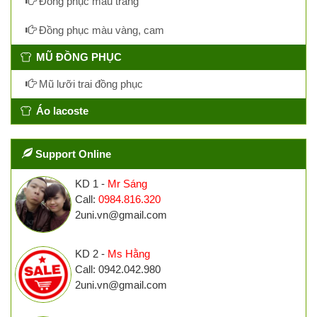
Đồng phục màu trắng
Đồng phục màu vàng, cam
MŨ ĐỒNG PHỤC
Mũ lưỡi trai đồng phục
Áo lacoste
Support Online
KD 1 -
Mr Sáng
Call:
0984.816.320
2uni.vn@gmail.com
KD 2 -
Ms Hằng
Call: 0942.042.980
2uni.vn@gmail.com