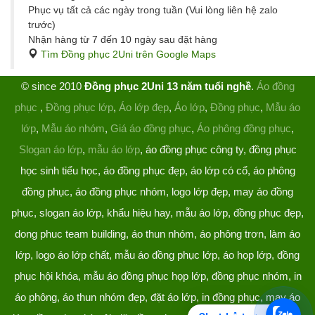
Phục vụ tất cả các ngày trong tuần (Vui lòng liên hệ zalo
trước)
Nhận hàng từ 7 đến 10 ngày sau đặt hàng
Tìm Đồng phục 2Uni trên Google Maps
© since 2010
Đồng phục 2Uni 13 năm tuổi nghề
.
Áo đồng
phục
,
Đồng phục lớp
,
Áo lớp đẹp
,
Áo lớp
,
Đồng phục
,
Mẫu áo
lớp
,
Mẫu áo nhóm
,
Giá áo đồng phục
,
Áo phông đồng phục
,
Slogan áo lớp
,
mẫu áo lớp
, áo đồng phục công ty, đồng phục
học sinh tiểu học, áo đồng phục đẹp, áo lớp có cổ, áo phông
đồng phục, áo đồng phục nhóm, logo lớp đẹp, may áo đồng
phục, slogan áo lớp, khẩu hiệu hay, mẫu áo lớp, đồng phục đẹp,
dong phuc team building, áo thun nhóm, áo phông trơn, làm áo
lớp, logo áo lớp chất, mẫu áo đồng phục lớp, áo họp lớp, đồng
phục hội khóa, mẫu áo đồng phục họp lớp, đồng phục nhóm, in
áo phông, áo thun nhóm đẹp, đặt áo lớp, in đồng phục, may áo